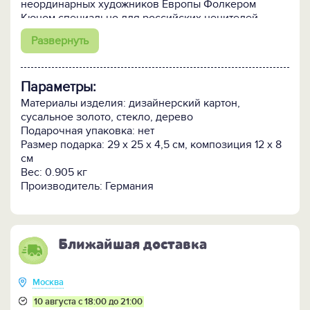
неординарных художников Европы Фолкером
Кюном специально для российских ценителей
нестандартных решений в сфере бизнес-подарков.
Развернуть
Ручная работа!
Все изображения предметов и
людей - объёмные.
Параметры:
Подлинность картины подтверждается сигнатурой
Материалы изделия: дизайнерский картон,
(подписью) автора на лицевой стороне картины
сусальное золото, стекло, дерево
и авторским клеймом на её оборотной стороне.
Подарочная упаковка: нет
Размер подарка: 29 x 25 х 4,5 см, композиция 12 х 8
Размеры: композиция - 12 х 8 см, внешние - 25 х 29 х
см
5 см.
Вес: 0.905 кг
Производитель: Германия
ПОСМОТРИТЕ другие объемные картины и панно >>
Ближайшая доставка
Москва
10 августа с 18:00 до 21:00