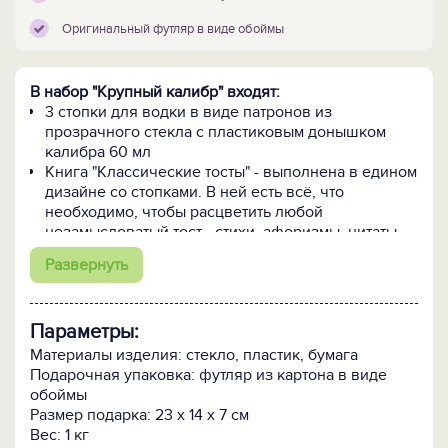
Оригинальный футляр в виде обоймы
В набор "Крупный калибр" входят:
3 стопки для водки в виде патронов из
прозрачного стекла с пластиковым донышком
калибра 60 мл
Книга "Классические тосты" - выполнена в едином
дизайне со стопками. В ней есть всё, что
необходимо, чтобы расцветить любой
незамысловатый тост - стихи, афоризмы, цитаты.
Эти дополнения сделают речь любого
Развернуть
тостующего выступлением опытного тамады.
Футляр из картона в виде обоймы
Параметры:
Материалы изделия: стекло, пластик, бумага
Подарочная упаковка: футляр из картона в виде
обоймы
Размер подарка: 23 х 14 х 7 см
Вес: 1 кг