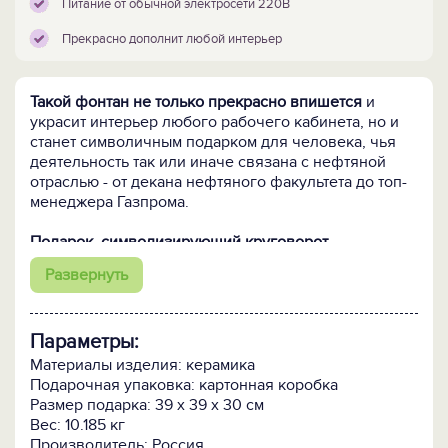
Питание от обычной электросети 220В
Прекрасно дополнит любой интерьер
Такой фонтан не только прекрасно впишется
и
украсит интерьер любого рабочего кабинета, но и
станет символичным подарком для человека, чья
деятельность так или иначе связана с нефтяной
отраслью - от декана нефтяного факультета до топ-
менеджера Газпрома.
Подарок, символизирующий круговорот
нефтедолларов
если не в природе, то, по крайней
Развернуть
мере, на 1/6-ой части суши:
- земное полушарие с картой России, охваченное
кремлёвской стеной;
Параметры:
- нефтяная труба, берущая начало в Сибири и
выплёскивающая золотые монеты в районе
Материалы изделия: керамика
Москвы;
Подарочная упаковка: картонная коробка
- вентиль декорирован кремлёвской звездой.
Размер подарка: 39 x 39 x 30 см
Вес: 10.185 кг
Каждый экземпляр сделан и расписан вручную.
Производитель: Россия