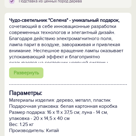
Подставка из ценных пород дерева
Чудо-светильник "Селена" - уникальный подарок,
сочетающий в себе инновационные разработки
современных технологов и элегантный дизайн.
Благодаря действию электромагнитного поля,
лампа парит в воздухе, завораживая и привлекая
внимание. Неспешное вращение лампы оказывает
успокаивающий эффект и благоприятно
сказывается на состоянии нервной системы,
позволяя отвлечься от повседневных забот. Лампа
Развернуть
прекрасно впишется в любой интерьер - будь то
открытое пространство большого офиса, кабинет
руководителя или личная квартира.
Параметры:
Зарядное устройство чудо-светильника, подставка и
Материалы изделия: дерево, металл, пластик
патрон,
создающий электромагнитное поле,
Подарочная упаковка: белая картонная коробка
полностью бесшумны. Подставка сделана из ценных
Размер подарка: 16 х 11 х 37,5 см; луна - 14 см,
пород дерева, что повышает эстетическую
упаковка - 20 х 14,5 х 40 см
привлекательность устройства.
Вес: 1.25 кг
Производитель: Китай
Основные характеристики: