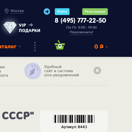
Москва
Войти
Регистрация
8 (495) 777-22-50
VIP
Пн-Пт: 9:00 - 19:00
ПОДАРКИ
Перезвонить?
аталог
0
0
Р
Удобный
тия
сайт и система
а
sms-уведомлений
рата
 СССР"
Артикул: 8443