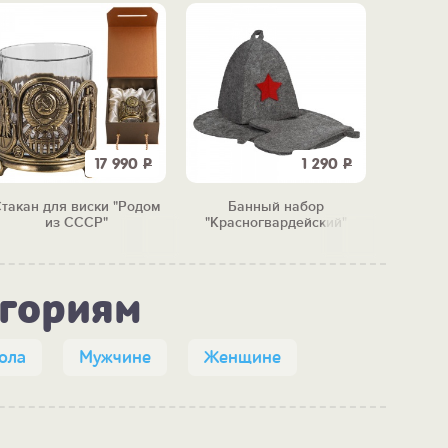
17 990
Р
1 290
Р
такан для виски "Родом
Банный набор
Насто
из СССР"
"Красногвардейский"
егориям
ола
Мужчине
Женщине