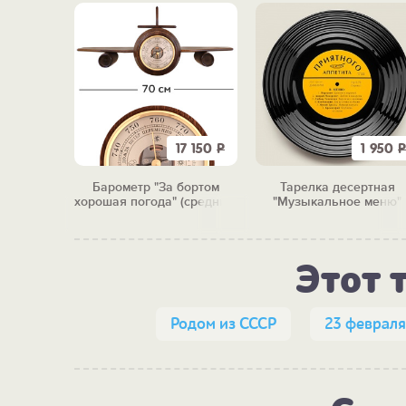
7 600
Р
17 150
Р
1 950
Р
телефон
Барометр "За бортом
Тарелка десертная
ССР"
хорошая погода" (средний)
"Музыкальное меню"
Этот 
Родом из СССР
23 февраля