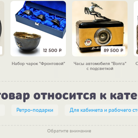
12 500
Р
89 500
Р
Набор чарок "Фронтовой"
Часы автомобиля "Волга"
С
с подсветкой
товар относится к кат
Ретро-подарки
Для кабинета и рабочего ст
Обратите внимание