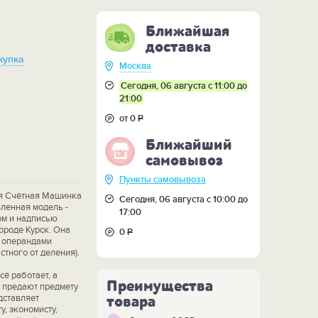
Ближайшая
доставка
купка
Москва
Сегодня, 06 августа с 11:00 до
21:00
от 0
Р
Ближайший
самовывоз
Пункты самовывоза
я Счётная Машинка
Сегодня, 06 августа с 10:00 до
ленная модель -
17:00
ом и надписью
ороде Курск. Она
0
Р
с операндами
стного от деления).
сё работает, а
Преимущества
 предают предмету
дставляет
товара
, экономисту,