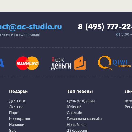
act@ac-studio.ru
8 (495) 777-2
вечаем на ваши письма!
9:00 
Подарки
Топ поводы
Ли
Для него
День рождения
Вхо
Для нее
Юбилей
Рег
Паре
Свадьба
Корпоратив
Годовщина свадьбы
Новинки
Новый год
Sale
23 февраля