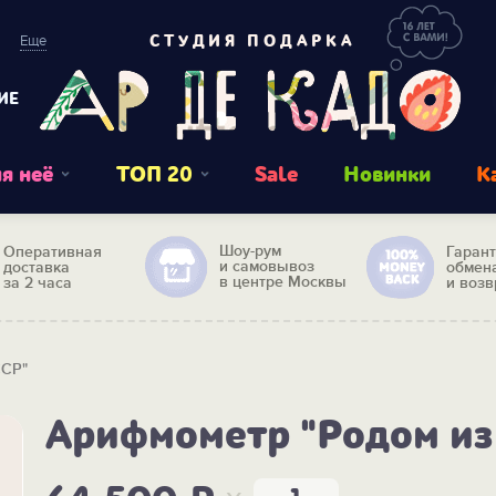
Еще
СТУДИЯ ПОДАРКА
ИЕ
я неё
ТОП 20
Sale
Новинки
К
Шоу-рум
Оперативная
Гаран
и самовывоз
доставка
обмен
в центре Москвы
за 2 часа
и возв
ССР"
Арифмометр "Родом из