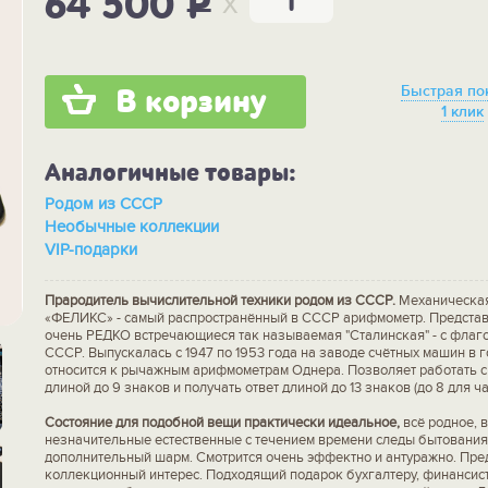
x
64 500
P
Быстрая по
В корзину
1 клик
Аналогичные товары:
Родом из СССР
Необычные коллекции
VIP-подарки
Прародитель вычислительной техники родом из СССР.
Механическа
«ФЕЛИКС» - самый распространённый в СССР арифмометр. Представ
очень РЕДКО встречающиеся так называемая "Сталинская" - с флаг
СССР. Выпускалась с 1947 по 1953 года на заводе счётных машин в г
относится к рычажным арифмометрам Однера. Позволяет работать 
длиной до 9 знаков и получать ответ длиной до 13 знаков (до 8 для ча
Состояние для подобной вещи практически идеальное,
всё родное, в
незначительные естественные с течением времени следы бытования
дополнительный шарм. Смотрится очень эффектно и антуражно. Пре
коллекционный интерес. Подходящий подарок бухгалтеру, финансисту