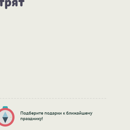
трят
Подберите подарки к ближайшему
празднику!