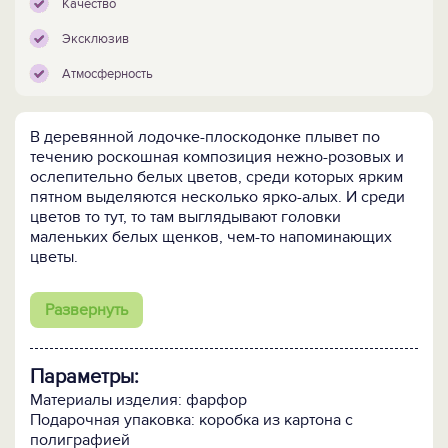
Качество
Эксклюзив
Атмосферность
В деревянной лодочке-плоскодонке плывет по
течению роскошная композиция нежно-розовых и
ослепительно белых цветов, среди которых ярким
пятном выделяются несколько ярко-алых. И среди
цветов то тут, то там выглядывают головки
маленьких белых щенков, чем-то напоминающих
цветы.
Своеобразный букет из цветов и щенков смотрится
Развернуть
очень трогательно и привлекательно. Композиция
сохранит свой вид на долгое время: цветы не
завянут, а щенки не вырастут, и все останется
Параметры:
светлым напоминанием о том дне, когда цветочная
лодка была подарена в честь какого-либо
Материалы изделия: фарфор
памятного дня.
Подарочная упаковка: коробка из картона с
полиграфией