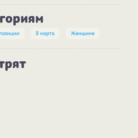
егориям
позиции
8 марта
Женщине
трят