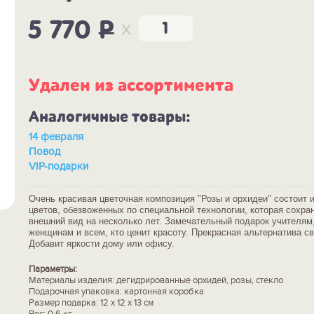
x
5 770
P
Удален из ассортимента
Аналогичные товары:
14 февраля
Повод
VIP-подарки
Очень красивая цветочная композиция "Розы и орхидеи" состоит 
цветов, обезвоженных по специальной технологии, которая сохра
внешний вид на несколько лет. Замечательный подарок учителя
женщинам и всем, кто ценит красоту. Прекрасная альтернатива с
Добавит яркости дому или офису.
Параметры:
Материалы изделия: дегидрированные орхидей, розы, стекло
Подарочная упаковка: картонная коробка
Размер подарка: 12 x 12 x 13 см
Вес: 0.6 кг