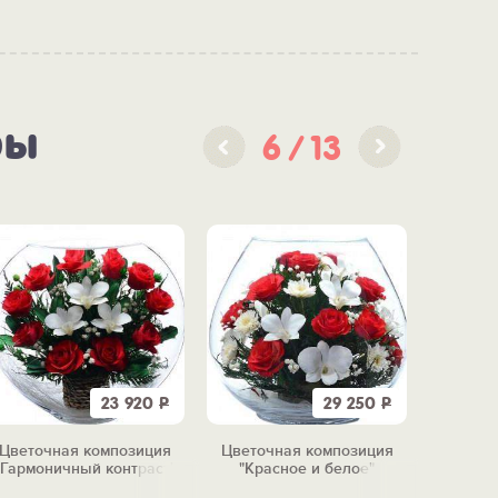
ры
6
13
23 920
Р
29 250
Р
Цветочная композиция
Цветочная композиция
Цветоч
"Гармоничный контраст"
"Красное и белое"
"Бе