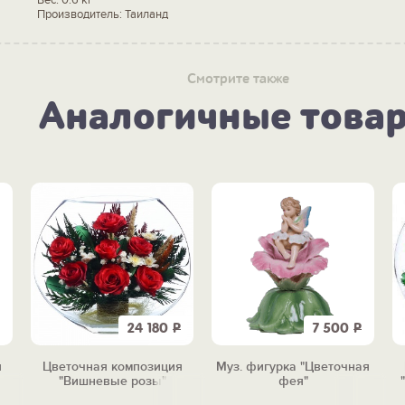
Производитель: Таиланд
Смотрите также
Аналогичные това
24 180
Р
7 500
Р
я
Цветочная композиция
Муз. фигурка "Цветочная
"Вишневые розы"
фея"