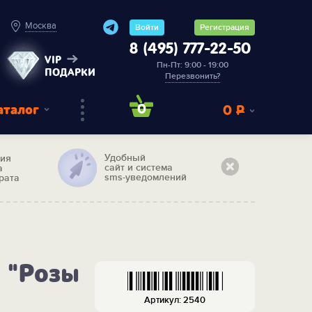
Москва
Войти
Регистрация
8 (495) 777-22-50
VIP
Пн-Пт: 9:00 - 19:00
ПОДАРКИ
Перезвонить?
аталог
0
0
Р
Удобный
тия
сайт и система
а
sms-уведомлений
рата
 "Розы
Артикул: 2540