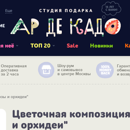
Еще
СТУДИЯ ПОДАРКА
ИЕ
я неё
ТОП 20
Sale
Новинки
К
Шоу-рум
Оперативная
Гаран
и самовывоз
доставка
обмен
в центре Москвы
за 2 часа
и возв
озы и орхидеи"
Цветочная композиция
и орхидеи"