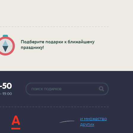
Подберите подарки к ближайшему
празднику!
2-50
— 19:00
и множество
других