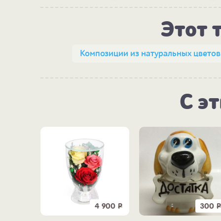
Этот 
Композиции из натуральных цветов
С э
4 900
Р
300
Р