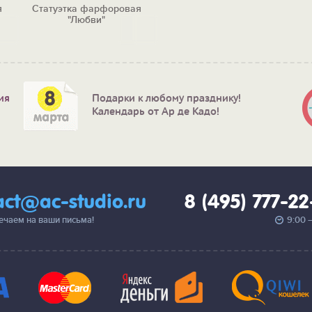
я
Статуэтка фарфоровая
"Любви"
ия
Подарки к любому празднику!
Календарь от Ар де Кадо!
act@ac-studio.ru
8 (495) 777-2
вечаем на ваши письма!
9:00 