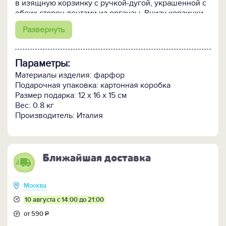
в изящную корзинку с ручкой-дугой, украшенной с
обеих сторон лентами из органзы. Внизу корзинки
вы найдете заводной механизм, с помощью
Развернуть
которого будет запущена мелодия.
Параметры:
Материалы изделия: фарфор
Подарочная упаковка: картонная коробка
Размер подарка: 12 x 16 x 15 см
Вес: 0.8 кг
Производитель: Италия
Ближайшая доставка
Москва
10 августа с 14:00 до 21:00
от 590
Р