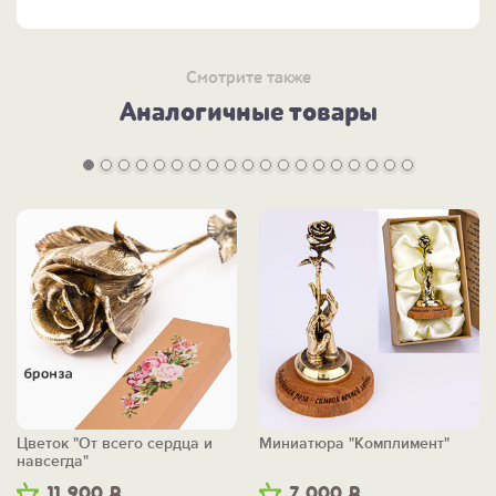
торжество с таким подарком станет ярким и
запоминающимся.
Смотрите также
Аналогичные товары
Цветок "От всего сердца и
Миниатюра "Комплимент"
навсегда"
11 900
Р
7 000
Р