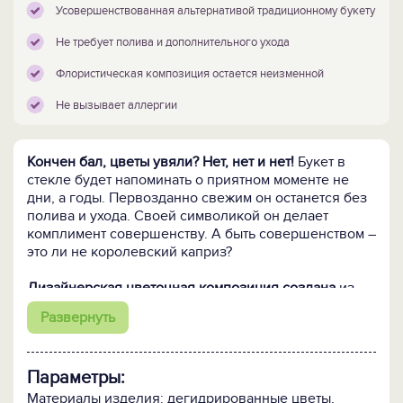
Усовершенствованная альтернативой традиционному букету
Не требует полива и дополнительного ухода
Флористическая композиция остается неизменной
Не вызывает аллергии
Кончен бал, цветы увяли? Нет, нет и нет!
Букет в
стекле будет напоминать о приятном моменте не
дни, а годы. Первозданно свежим он останется без
полива и ухода. Своей символикой он делает
комплимент совершенству. А быть совершенством –
это ли не королевский каприз?
Дизайнерская цветочная композиция создана
из
отборных сортовых цветов. Срезанные живые
Развернуть
растения обезвоживают по канадской технологии,
без потери природной формы и яркости. Затем,
искусные флористы составляют букет: каждый – это
Параметры:
неповторимый шедевр. Помещённый в герметично
запаянную вазу из стекла, он сохраняет своё
Материалы изделия: дегидрированные цветы,