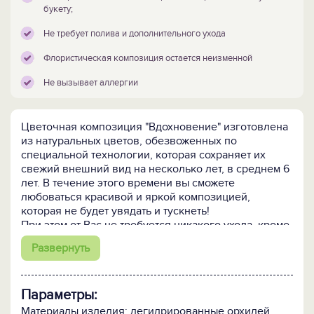
букету;
Не требует полива и дополнительного ухода
Флористическая композиция остается неизменной
Не вызывает аллергии
Цветочная композиция "Вдохновение" изготовлена
из натуральных цветов, обезвоженных по
специальной технологии, которая сохраняет их
свежий внешний вид на несколько лет, в среднем 6
лет. В течение этого времени вы сможете
любоваться красивой и яркой композицией,
которая не будет увядать и тускнеть!
При этом от Вас не требуется никакого ухода, кроме
протирания пыли со стекла. Также она может
Развернуть
служить красочным декором для дома и офиса или
быть прекрасным подарком, особенно для
человека, страдающего аллергией и вынужденного
Параметры:
лишать себя радости живых цветов, такой подарок
станет прекрасной альтернативой свежему букету!
Материалы изделия: дегидрированные орхидей,