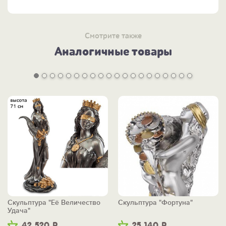
Смотрите также
Аналогичные товары
Скульптура "Её Величество
Скульптура "Фортуна"
Удача"
42 520
Р
25 140
Р