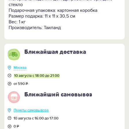
Замечательный подарок учителям, любимым
стекло
женщинам и всем, кто ценит красоту.
Подарочная упаковка: картонная коробка
Размер подарка: 11 х 11 х 30,5 см
Вес: 1 кг
Производитель: Таиланд
Ближайшая доставка
Москва
10 августа с 18:00 до 21:00
от 590
Р
Ближайший самовывоз
Пункты самовывоза
10 августа с 16:00 до 17:00
0
Р