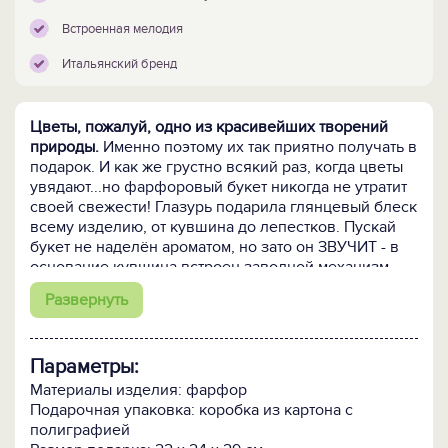
Встроенная мелодия
Итальянский бренд
Цветы, пожалуй, одно из красивейших творений
природы.
Именно поэтому их так приятно получать в
подарок. И как же грустно всякий раз, когда цветы
увядают...но фарфоровый букет никогда не утратит
своей свежести! Глазурь подарила глянцевый блеск
всему изделию, от кувшина до лепестков. Пускай
букет не наделён ароматом, но зато он ЗВУЧИТ - в
основание кувшина встроен заводной механизм,
приводящий в действие мелодию. Такой
Развернуть
изысканный интерьерный аксессуар будет
отличным подарком для истинной ценительницы
прекрасного.
Параметры:
Букет в музыкальной композиции "Земная красота"и
Материалы изделия: фарфор
правда простоит долго,
летом и зимой напоминая о
Подарочная упаковка: коробка из картона с
теплых временах, когда в саду распускаются цветы.
полиграфией
Такой букет – не мгновенное свидетельство любви