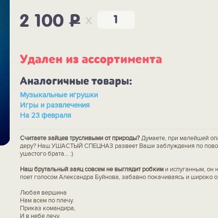
x
2 100
P
Удален из ассортимента
Аналогичные товары:
Музыкальные игрушки
Игры и развлечения
На 23 февраля
Считаете зайцев трусливыми от природы?
Думаете, при малейшей оп
деру? Наш УШАСТЫЙ СПЕЦНАЗ развеет Ваши заблуждения по повод
ушастого брата... :)
Наш брутальный заяц совсем не выглядит робким
и испуганным, он 
поет голосом Александра Буйнова, забавно покачиваясь и широко о
Любая вершина
Нам всем по плечу.
Приказ командира,
И в небе лечу.