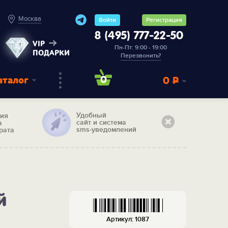
Москва
Войти
Регистрация
8 (495) 777-22-50
VIP
Пн-Пт: 9:00 - 19:00
ПОДАРКИ
Перезвонить?
аталог
0
0
Р
Удобный
тия
сайт и система
а
sms-уведомлений
рата
й
Артикул: 1087