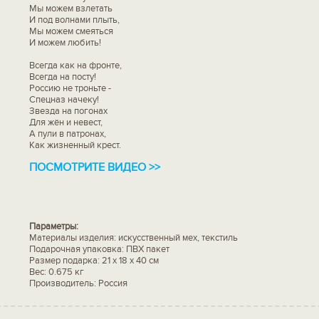
Мы можем взлетать
И под волнами плыть,
Мы можем смеяться
И можем любить!
Всегда как на фронте,
Всегда на посту!
Россию не троньте -
Спецназ начеку!
Звезда на погонах
Для жён и невест,
А пули в патронах,
Как жизненный крест.
ПОСМОТРИТЕ ВИДЕО >>
Параметры:
Материалы изделия: искусственный мех, текстиль
Подарочная упаковка: ПВХ пакет
Размер подарка: 21 x 18 x 40 см
Вес: 0.675 кг
Производитель: Россия