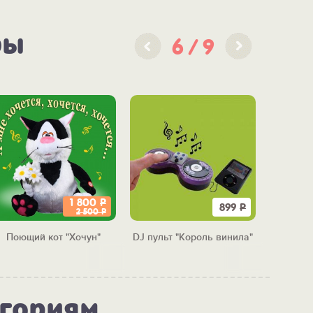
ры
6
9
1 800
Р
899
Р
2 500
Р
Поющий кот "Хочун"
DJ пульт "Король винила"
Ин
музыкал
егориям