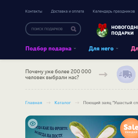
Контакты
Доставка и оплата
Календарь праздников
НОВОГОДН
ПОДАРКИ
Подбор подарка
Для него
Дл
Почему уже более 200 000
человек выбрали нас?
Главная
Каталог
Поющий заяц "Ушастый сп