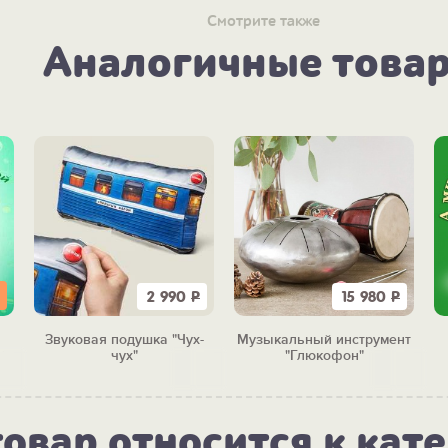
Смотрите также
Аналогичные това
2 990
Р
15 980
Р
Звуковая подушка "Чух-
Музыкальный инструмент
ой
чух"
"Глюкофон"
товар относится к кат