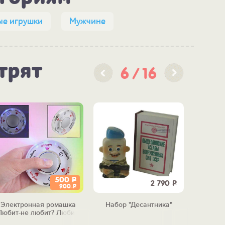
ые игрушки
Мужчине
трят
6
16
500
Р
2 790
Р
900
Р
Электронная ромашка
Набор "Десантника"
Копил
Любит-не любит? Любит!"