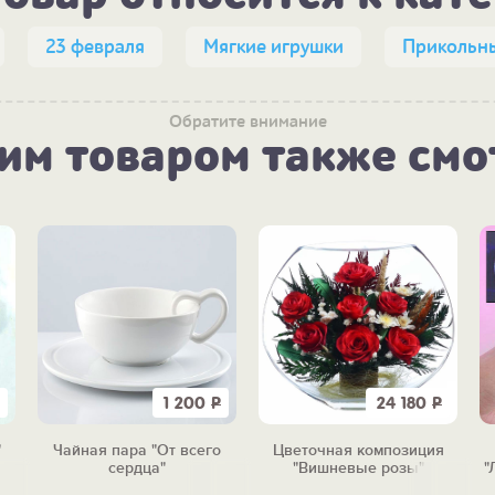
23 февраля
Мягкие игрушки
Прикольн
Обратите внимание
тим товаром также смо
1 200
Р
24 180
Р
"
Чайная пара "От всего
Цветочная композиция
сердца"
"Вишневые розы"
"