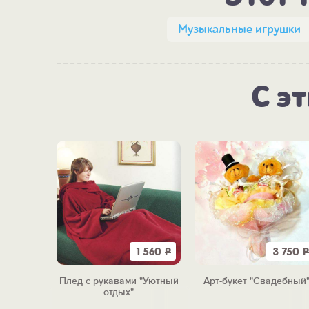
Музыкальные игрушки
С э
350
Р
1 560
Р
3 750
Р
рованные
Плед с рукавами "Уютный
Арт-букет "Свадебный
у
отдых"
нику"