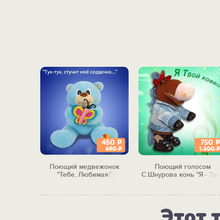
450
Р
750
Р
520
Р
690
Р
1 300
Р
ная
Поющий медвежонок
Поющий голосом
тышка"
"Тебе, Любимая!"
С.Шнурова конь "Я - Тв
ковбой"
Этот 