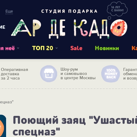
Еще
СТУДИЯ ПОДАРКА
ИЕ
я неё
ТОП 20
Sale
Новинки
К
Шоу-рум
Оперативная
Гаран
и самовывоз
доставка
обмен
в центре Москвы
за 2 часа
и возв
ецназ"
Поющий заяц "Ушасты
спецназ"