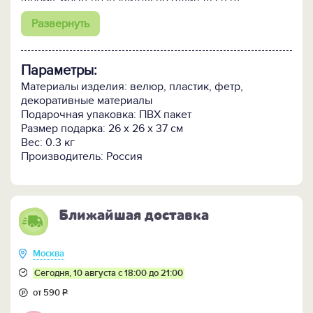
форму, могут незначительно отличаться от
представленных на фотографиях образцов цветом
Развернуть
и видом декоративных элементов.
Параметры:
Материалы изделия: велюр, пластик, фетр,
декоративные материалы
Подарочная упаковка: ПВХ пакет
Размер подарка: 26 x 26 x 37 см
Вес: 0.3 кг
Производитель: Россия
Ближайшая доставка
Москва
Сегодня, 10 августа с 18:00 до 21:00
от 590
Р