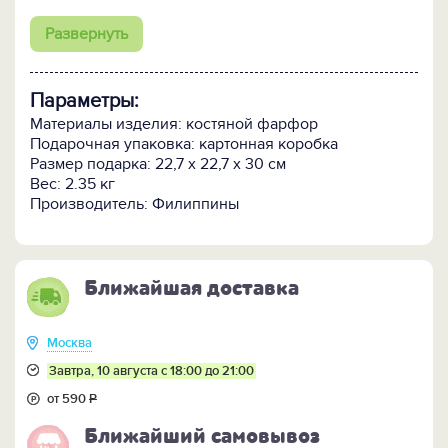
Роскошный подарок для роскошной женщины!
Развернуть
Утонченный костный фарфор,
из которого
изготовлена ваза иногда называют королевским, а
Параметры:
еще чаще - белым золотом. Страной происхождения
костного фарфора является Англия, но выполнены
Материалы изделия: костяной фарфор
изделия в лучших традициях элитного китайского
Подарочная упаковка: картонная коробка
фарфора.
Размер подарка: 22,7 х 22,7 х 30 см
Вес: 2.35 кг
Производитель: Филиппины
Ближайшая доставка
Москва
Завтра, 10 августа с 18:00 до 21:00
от 590
Р
Ближайший самовывоз