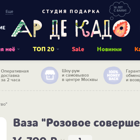
Еще
СТУДИЯ ПОДАРКА
ИЕ
я неё
ТОП 20
Sale
Новинки
К
Шоу-рум
Оперативная
Гаран
и самовывоз
доставка
обмен
в центре Москвы
за 2 часа
и возв
тво"
Ваза "Розовое соверше