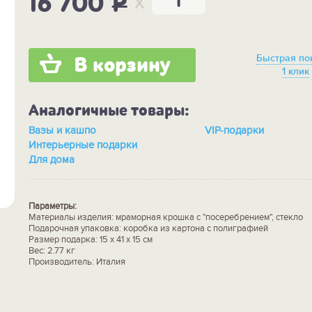
x
16 700
P
Быстрая по
В корзину
1 клик
Аналогичные товары:
Вазы и кашпо
VIP-подарки
Интерьерные подарки
Для дома
Параметры:
Материалы изделия: мраморная крошка с "посеребрением", стекло
Подарочная упаковка: коробка из картона с полиграфией
Размер подарка: 15 х 41 х 15 см
Вес: 2.77 кг
Производитель: Италия