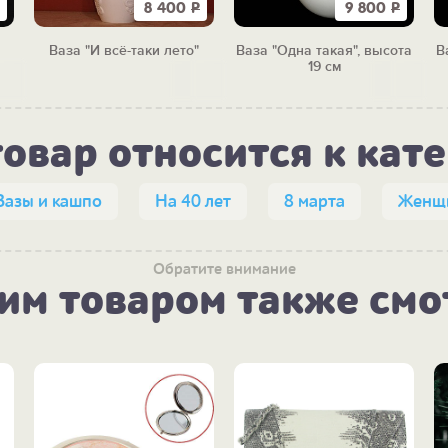
8 400
Р
9 800
Р
Ваза "И всё-таки лето"
Ваза "Одна такая", высота
В
19 см
товар относится к кат
Вазы и кашпо
На 40 лет
8 марта
Женщ
Обратите внимание
тим товаром также смо