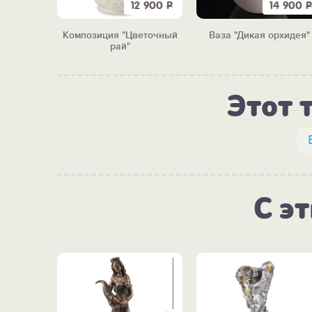
4 950
Р
12 900
Р
14 900
Р
тистресс
Композиция "Цветочный
Ваза "Дикая орхидея"
да"
рай"
Этот 
С э