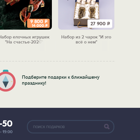
9 800
Р
27 900
Р
14 000
Р
Набор елочных игрушек
Набор из 2 чарок "И это
Набор 
"На счастье-2026"
всё о нем"
"Бол
м
Подберите подарки к ближайшему
празднику!
2-50
— 19:00