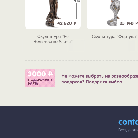
8 190
Р
42 520
Р
25 140
Р
янская
Скульптура "Её
Скульптура "Фортуна"
ние)
Величество Удача"
Не можете выбрать из разнообраз
подарков? Подарите выбор!
cont
Всегда от