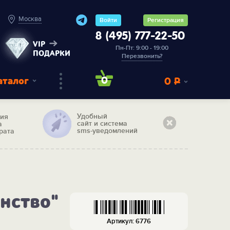
Москва
Войти
Регистрация
8 (495) 777-22-50
VIP
Пн-Пт: 9:00 - 19:00
ПОДАРКИ
Перезвонить?
аталог
0
0
Р
Удобный
тия
сайт и система
а
sms-уведомлений
рата
нство"
Артикул: 6776