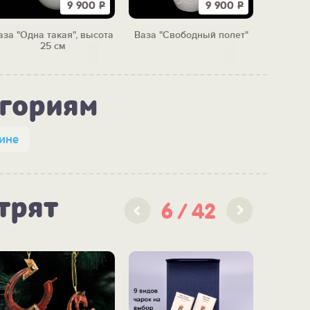
9 900
Р
9 900
Р
аза "Одна такая", высота
Ваза "Свободный полет"
Ваз
25 см
"Коро
егориям
ине
трят
6
42