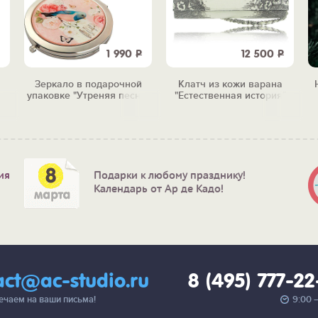
1 990
Р
12 500
Р
Зеркало в подарочной
Клатч из кожи варана
упаковке "Утреняя песня"
"Естественная история"
ия
Подарки к любому празднику!
Календарь от Ар де Кадо!
act@ac-studio.ru
8 (495) 777-2
вечаем на ваши письма!
9:00 