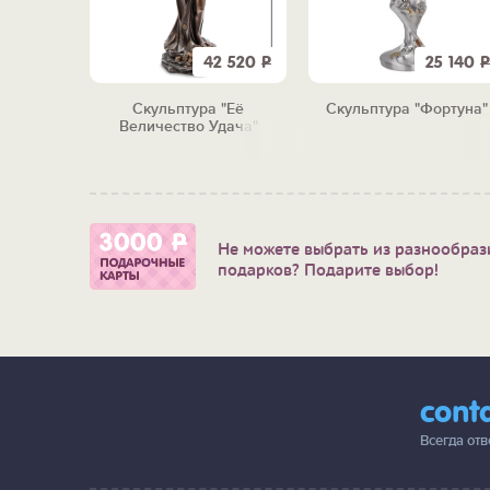
7 190
Р
42 520
Р
25 140
Р
 3 в 1
Скульптура "Её
Скульптура "Фортуна"
лезным"
Величество Удача"
Не можете выбрать из разнообраз
подарков? Подарите выбор!
cont
Всегда от