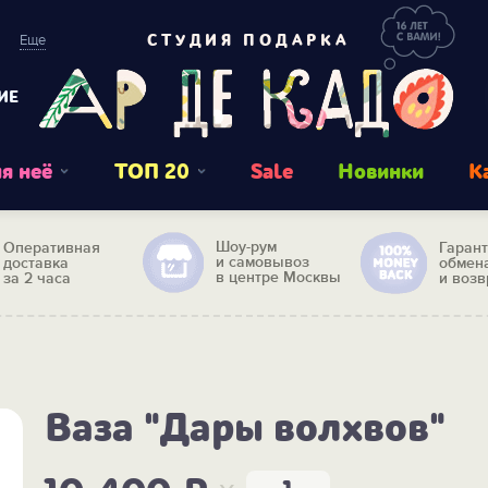
Еще
СТУДИЯ ПОДАРКА
ИЕ
я неё
ТОП 20
Sale
Новинки
К
Шоу-рум
Оперативная
Гаран
и самовывоз
доставка
обмен
в центре Москвы
за 2 часа
и возв
Ваза "Дары волхвов"