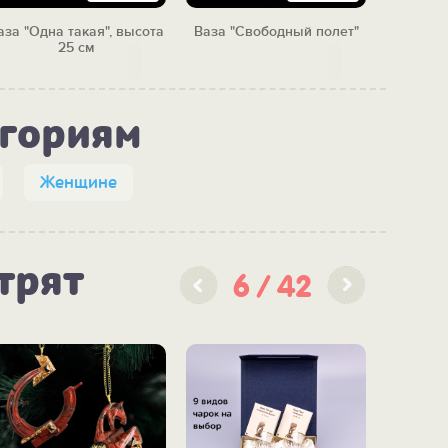
аза "Одна такая", высота
Ваза "Свободный полет"
Ваз
25 см
"Коро
егориям
Женщине
трят
6
42