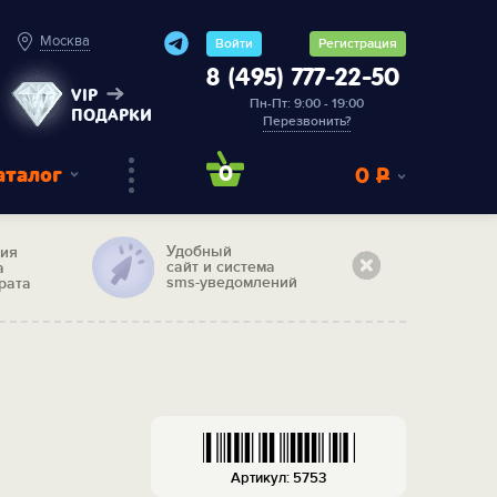
Москва
Войти
Регистрация
8 (495) 777-22-50
VIP
Пн-Пт: 9:00 - 19:00
ПОДАРКИ
Перезвонить?
аталог
0
0
Р
Удобный
тия
сайт и система
а
sms-уведомлений
рата
Артикул: 5753