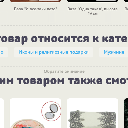
Ваза "И всё-таки лето"
Ваза "Одна такая", высота
В
19 см
товар относится к кат
по
Иконы и религиозные подарки
Мужчине
Обратите внимание
тим товаром также смо