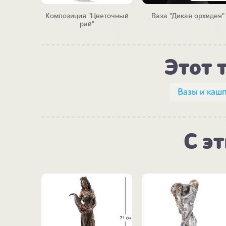
тистресс
Композиция "Цветочный
Ваза "Дикая орхидея"
да"
рай"
Этот 
Вазы и каш
С э