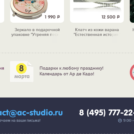
1 990
Р
12 500
Р
Зеркало в подарочной
Клатч из кожи варана
упаковке "Утреняя песня"
"Естественная история"
ия
Подарки к любому празднику!
Календарь от Ар де Кадо!
act@ac-studio.ru
8 (495) 777-2
вечаем на ваши письма!
9:00 