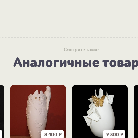
Смотрите также
Аналогичные това
8 400
Р
9 800
Р