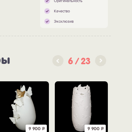
Оригинальность
Качество
Эксклюзив
ры
6
23
9 900
Р
9 900
Р