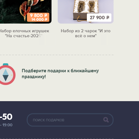
9 800
Р
27 900
Р
14 000
Р
Набор елочных игрушек
Набор из 2 чарок "И это
Набор 
"На счастье-2026"
всё о нем"
"Бол
м
Подберите подарки к ближайшему
празднику!
2-50
— 19:00