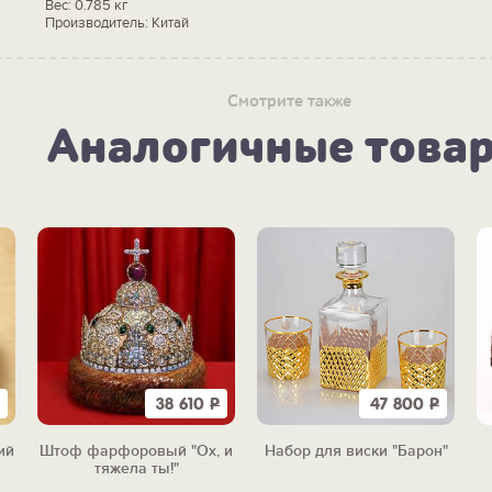
Вес: 0.785 кг
Производитель: Китай
Смотрите также
Аналогичные това
38 610
Р
47 800
Р
ий
Штоф фарфоровый "Ох, и
Набор для виски "Барон"
м)
тяжела ты!"