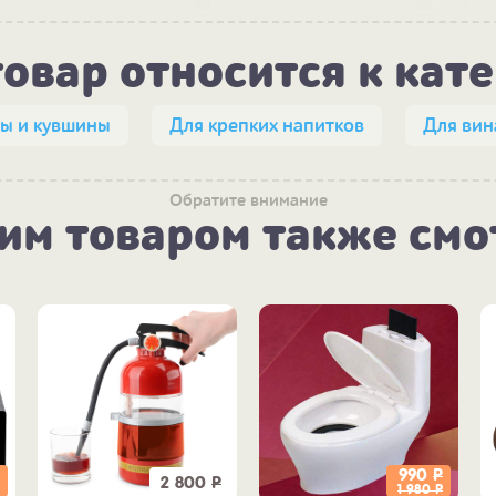
товар относится к кат
ы и кувшины
Для крепких напитков
Для вин
Обратите внимание
тим товаром также смо
990
Р
2 800
Р
1 980
Р