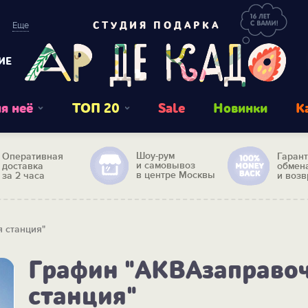
Еще
СТУДИЯ ПОДАРКА
ИЕ
я неё
ТОП 20
Sale
Новинки
К
Шоу-рум
Оперативная
Гаран
и самовывоз
доставка
обмен
в центре Москвы
за 2 часа
и возв
 станция"
Графин "АКВАзаправо
станция"