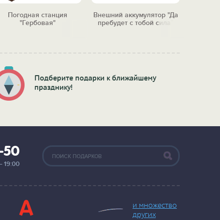
Погодная станция
Внешний аккумулятор "Да
Мотиваци
"Гербовая"
пребудет с тобой сила"
побе
Подберите подарки к ближайшему
празднику!
2-50
— 19:00
и множество
других