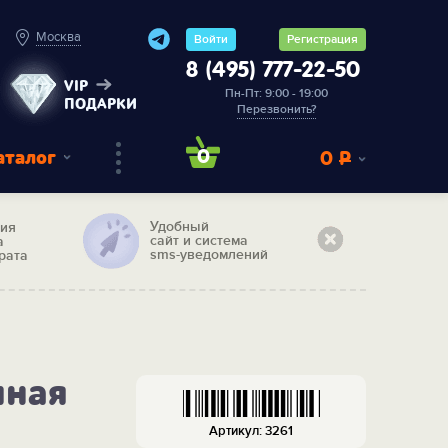
Москва
Войти
Регистрация
8 (495) 777-22-50
VIP
Пн-Пт: 9:00 - 19:00
ПОДАРКИ
Перезвонить?
аталог
0
0
Р
Удобный
тия
сайт и система
а
sms-уведомлений
рата
чная
Артикул: 3261