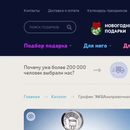
Контакты
Доставка и оплата
Календарь праздников
НОВОГОДН
ПОДАРКИ
Подбор подарка
Для него
Дл
Почему уже более 200 000
человек выбрали нас?
Главная
Каталог
Графин "АКВАзаправочная