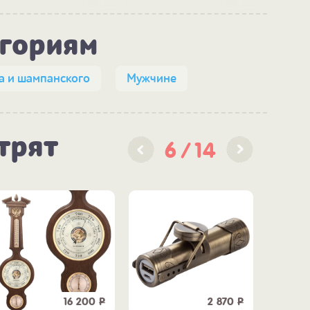
егориям
а и шампанского
Мужчине
трят
6
14
16 200
Р
2 870
Р