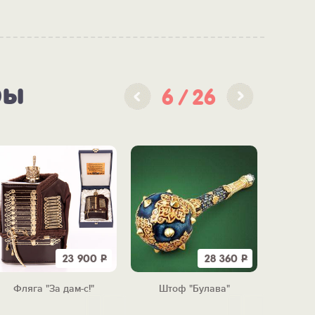
ры
6
26
23 900
Р
28 360
Р
Фляга "За дам-с!"
Штоф "Булава"
Алкосу