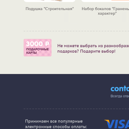
оводной
Подушка "Строительная"
Набор бокалов "Гранен
ихаб"
характер"
Не можете выбрать из разнообраз
подарков? Подарите выбор!
cont
Всегда от
Принимаем все популярные
электронные способы оплаты: