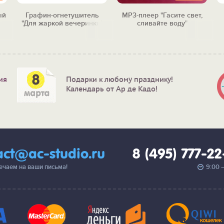
ый
Графин-огнетушитель
MP3-плеер "Гасите свет,
"Для жаркой вечеринки"
сливайте воду"
ия
Подарки к любому празднику!
Календарь от Ар де Кадо!
act@ac-studio.ru
8 (495) 777-2
вечаем на ваши письма!
9:00 