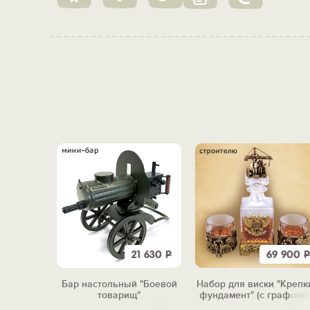
6 990
Р
21 630
Р
69 900
Р
рина"
Бар настольный "Боевой
Набор для виски "Крепк
товарищ"
фундамент" (с графино