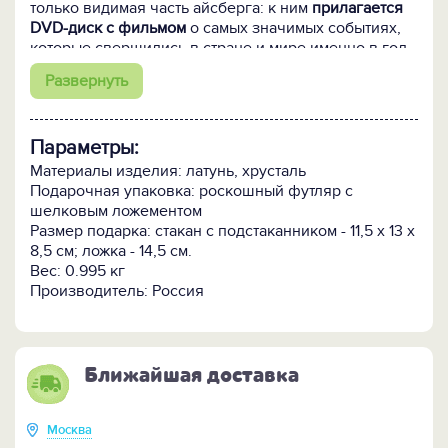
только видимая часть айсберга: к ним
прилагается
DVD-диск с фильмом
о самых значимых событиях,
которые свершились в стране и мире именно в год
рождения виновника торжества!
Развернуть
Респектабельный подстаканник из латуни
декорирован
изысканной чернёной чеканкой, в
Параметры:
центре которой, конечно же, памятная дата "55 лет"
и надпись "С юбилеем". Чайная ложка из
Материалы изделия: латунь, хрусталь
нержавеющей стали оформлена в том же стиле.
Подарочная упаковка: роскошный футляр с
Торжественному тону чайной церемонии
шелковым ложементом
соответствует и стакан из хрусталя с нарезкой.
Размер подарка: стакан с подстаканником - 11,5 х 13 х
Яркой юбилейной символикой декорирована
8,5 см; ложка - 14,5 см.
подарочная коробка
с атласным ложементом и
Вес: 0.995 кг
видео-открыткой на внутренней стороне
Производитель: Россия
защелкивающейся крышки.
Кому подарить:
Юбиляру любой профессии и
социального статуса, в качестве корпоративного
Ближайшая доставка
презента или тёплого семейного поздравления,
главное, что на действительно долгую память.
Москва