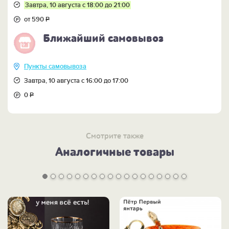
ВНИМАНИЕ: на фотографии показан лишь
пример
Завтра, 10 августа с 18:00 до 21:00
DVD-диска
для родившихся в 1959 году. Ваш набор
будет укомплектован DVD-диском для родившихся
от 590
Р
именно 55 лет назад.
Ближайший самовывоз
Пункты самовывоза
Завтра, 10 августа с 16:00 до 17:00
0
Р
Смотрите также
Аналогичные товары