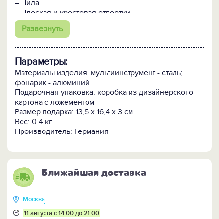
– Пила
– Плоская и крестовая отвертки
– Открывашка для бутылок
Развернуть
– Открывашка для банок
– Большое лезвие
– Малое лезвие
Параметры:
Инструменты фиксируются в открытом положении.
Материалы изделия: мультиинструмент - сталь;
фонарик - алюминий
Фонарик:
Подарочная упаковка: коробка из дизайнерского
- Светодиодный с фокусировкой луча и клипом
картона с ложементом
- Работает от 1 батарейки типа АА (в комплекте).
Размер подарка: 13,5 х 16,4 х 3 см
Вес: 0.4 кг
Производитель: Германия
Ближайшая доставка
Москва
11 августа с 14:00 до 21:00