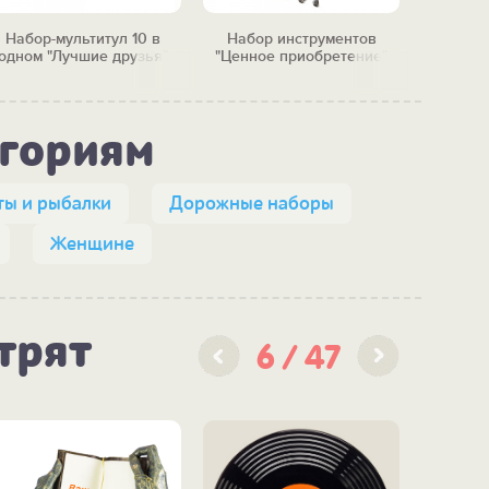
Набор-мультитул 10 в
Набор инструментов
Нож скла
одном "Лучшие друзья"
"Ценное приобретение"
егориям
ты и рыбалки
Дорожные наборы
Женщине
трят
6
47