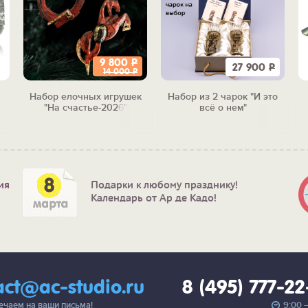
9 800
Р
27 900
Р
14 000
Р
Набор елочных игрушек
Набор из 2 чарок "И это
"
"На счастье-2026"
всё о нем"
ия
Подарки к любому празднику!
Календарь от Ар де Кадо!
act@ac-studio.ru
8 (495) 777-2
вечаем на ваши письма!
9:00 