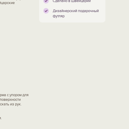
Сделано в Швейцарии
йцарские
Дизайнерский подарочный
футляр
рма с упором для
 поверхности
скать из рук.
.