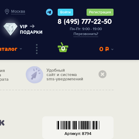
Москва
Войти
Регистрация
8 (495) 777-22-50
VIP
Пн-Пт: 9:00 - 19:00
ПОДАРКИ
Перезвонить?
аталог
0
0
Р
Удобный
тия
сайт и система
а
sms-уведомлений
рата
к
Артикул: 8794