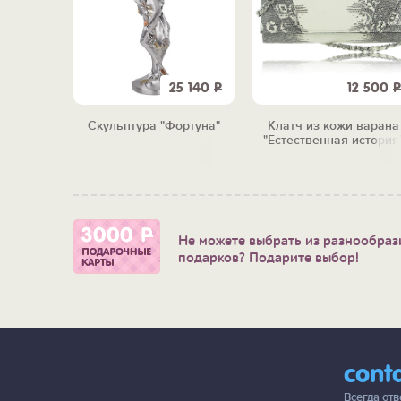
2 570
Р
25 140
Р
12 500
Р
ьно-
Скульптура "Фортуна"
Клатч из кожи варана
пливный"
"Естественная история
Не можете выбрать из разнообраз
подарков? Подарите выбор!
cont
Всегда от