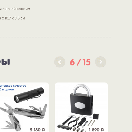
м и дизайнерским
 х 10,7 х 3,5 см
ры
6
15
5 180
Р
1 890
Р