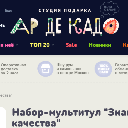
Еще
СТУДИЯ ПОДАРКА
ИЕ
я неё
ТОП 20
Sale
Новинки
К
Шоу-рум
Оперативная
Гаран
и самовывоз
доставка
обмен
в центре Москвы
за 2 часа
и возв
чества"
Набор-мультитул "Зна
качества"