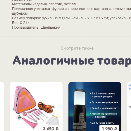
Материалы изделия: пластик, металл
Подарочная упаковка: футляр из переплетного картона с ложементо
шубером
Размер подарка: ручка - 15 х 1,1 см, нож - 9,2 х 2,7 х 1,5 см; упаковка - 18
Вес: 0.21 кг
Производитель: Швейцария
Смотрите также
Аналогичные това
3 650
Р
1 980
Р