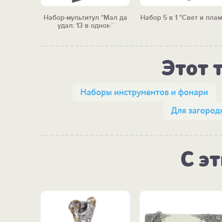
 "Мал да
Набор-мультитул "Мал да
Набор 5 в 1 "Свет и плам
ном "
удал: 13 в одном"
Этот 
Наборы инструментов и фонари
Для загород
С э