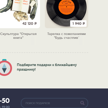
42 120
Р
1 940
Р
Скульптура "Открытая
Тарелка с пожеланиями
Набо
книга"
"Будь счастлив"
"Исто
Подберите подарки к ближайшему
празднику!
2-50
— 19:00