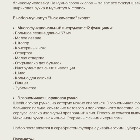
близкому человеку. Не нужно громких слов — за вас все скажут шве
шариковая ручка и мультитул Victorinox.
В набор-мультитул "Знак качества"
входят:
Многофункциональный инструмент с 12 функциями:
- Большое лезвие длиной 67 мм
- Малое лезвие
- Штопор
- Консервный нож
- Отвертка
- Малая отвертка
- Открывалка для бутылок
- Инструмент для снятия изоляции
- Шило
- Кольцо для ключей
- Пинцет
- Зубочистка
Эргономичная шариковая ручка
Швейцарская ручка, на которую можно опереться. Эргономичная фо
большого пальца, сочетание матового и полированного пластика на
корпуса, слегка изогнутый прозрачный клип. Просто не хочется выпу
Механизм ручки - нажимной. Стержень с синими чернилами.
Набор поставляется в серебристом футляре с дизайнерским шубером
Параметры: