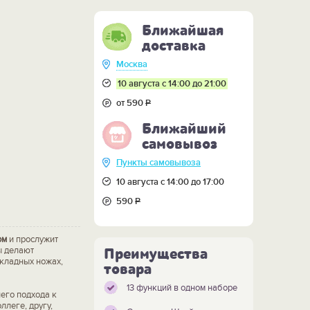
Ближайшая
доставка
Москва
10 августа с 14:00 до 21:00
от 590
Р
Ближайший
самовывоз
Пункты самовывоза
10 августа с 14:00 до 17:00
590
Р
ом
и прослужит
ы делают
Преимущества
складных ножах,
товара
13 функций в одном наборе
его подхода к
ллеге, другу,