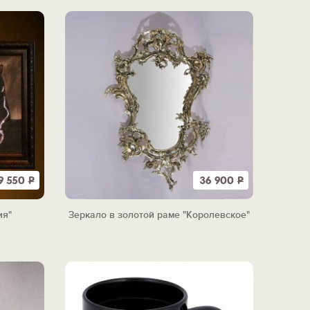
9 550
Р
36 900
Р
ия"
Зеркало в золотой раме "Королевское"