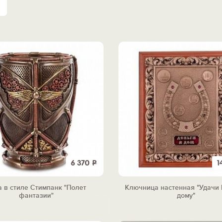
6 370
Р
1
а в стиле Стимпанк "Полет
Ключница настенная "Удачи
фантазии"
дому"