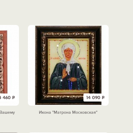
4 460
Р
14 090
Р
 Вашему
Икона "Матрона Московская"