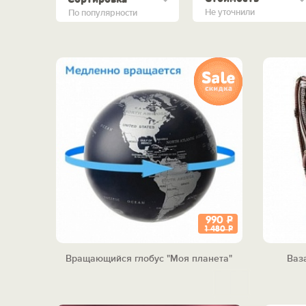
Не уточнили
По популярности
990
Р
1 480
Р
Вращающийся глобус "Моя планета"
Ваз