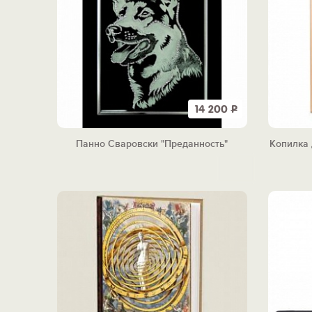
14 200
Р
Панно Сваровски "Преданность"
Копилка 