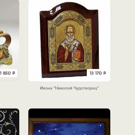
1 850
Р
13 170
Р
Икона "Николай Чудотворец"