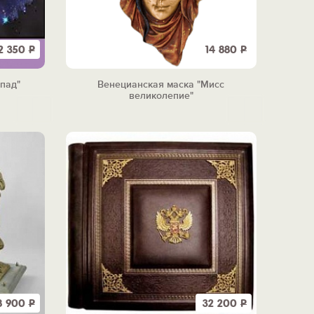
2 350
Р
14 880
Р
пад"
Венецианская маска "Мисс
великолепие"
8 900
Р
32 200
Р