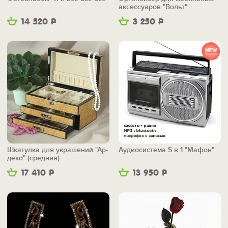
аксессуаров "Вольт"
14 520
Р
3 250
Р
Шкатулка для украшений "Ар-
Аудиосистема 5 в 1 "Мафон"
деко" (средняя)
17 410
Р
13 950
Р