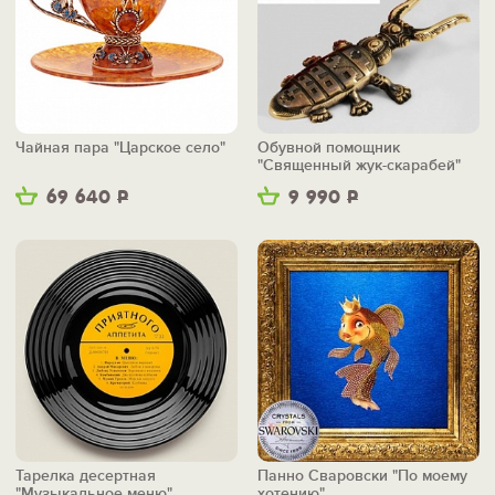
Чайная пара "Царское село"
Обувной помощник
"Священный жук-скарабей"
69 640
Р
9 990
Р
Тарелка десертная
Панно Сваровски "По моему
"Музыкальное меню"
хотению"