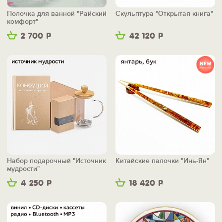
Полочка для ванной "Райский
Скульптура "Открытая книга"
комфорт"
2 700
Р
42 120
Р
Набор подарочный "Источник
Китайские палочки "Инь-Ян"
мудрости"
4 250
Р
18 420
Р