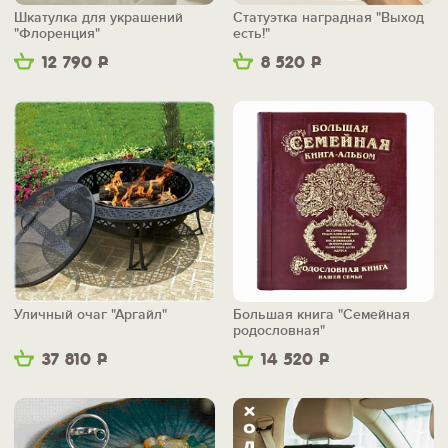
Шкатулка для украшений
Статуэтка наградная "Выход
"Флоренция"
есть!"
12 790
Р
8 520
Р
Уличный очаг "Аргайл"
Большая книга "Семейная
родословная"
37 810
Р
14 520
Р