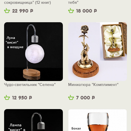
сокровищница" (12 книг)
тебя"
22 990
Р
18 000
Р
Чудо-светильник "Селена"
Миниатюра "Комплимент"
12 950
Р
7 000
Р