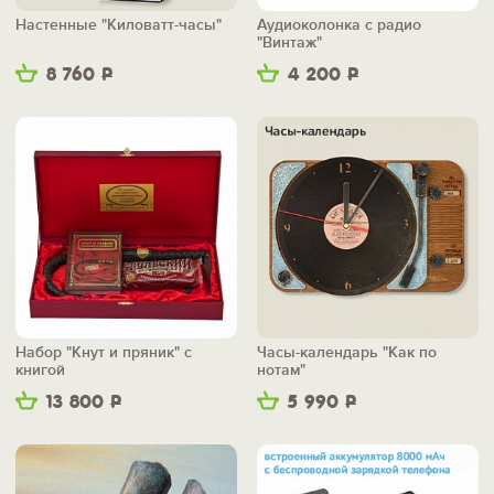
Настенные "Киловатт-часы"
Аудиоколонка с радио
"Винтаж"
8 760
Р
4 200
Р
Набор "Кнут и пряник" с
Часы-календарь "Как по
книгой
нотам"
13 800
Р
5 990
Р