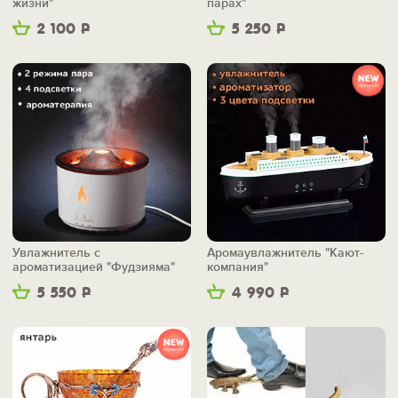
жизни"
парах"
2 100
Р
5 250
Р
Увлажнитель с
Аромаувлажнитель "Кают-
ароматизацией "Фудзияма"
компания"
5 550
Р
4 990
Р