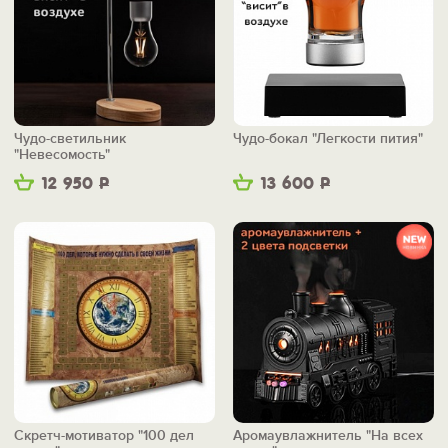
Чудо-светильник
Чудо-бокал "Легкости пития"
"Невесомость"
12 950
Р
13 600
Р
Скретч-мотиватор "100 дел
Аромаувлажнитель "На всех