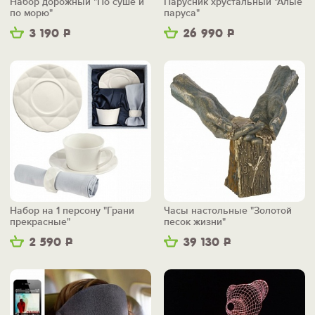
Набор дорожный "По суше и
Парусник хрустальный "Алые
по морю"
паруса"
3 190
Р
26 990
Р
Набор на 1 персону "Грани
Часы настольные "Золотой
прекрасные"
песок жизни"
2 590
Р
39 130
Р