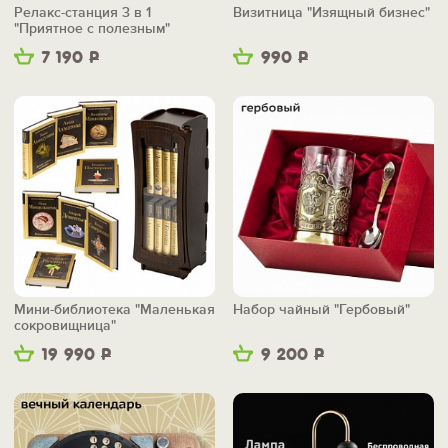
Релакс-станция 3 в 1
Визитница "Изящный бизнес"
"Приятное с полезным"
7 190
Р
990
Р
Мини-библиотека "Маленькая
Набор чайный "Гербовый"
сокровищница"
19 990
Р
9 200
Р