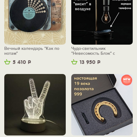
Вечный календарь "Как по
Чудо-светильник
нотам"
"Невесомость Блэк" с
беспроводной зарядкой
5 410
Р
13 950
Р