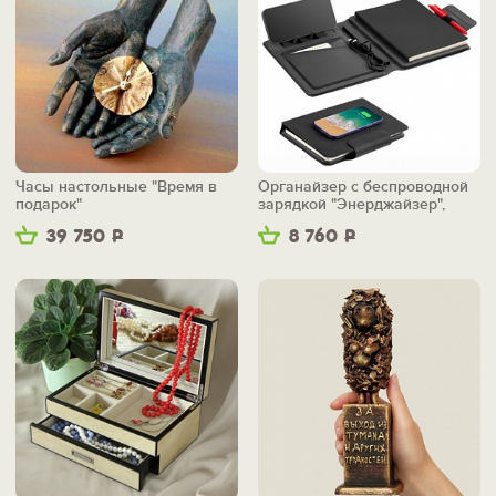
Часы настольные "Время в
Органайзер с беспроводной
подарок"
зарядкой "Энерджайзер",
вер.2
39 750
Р
8 760
Р