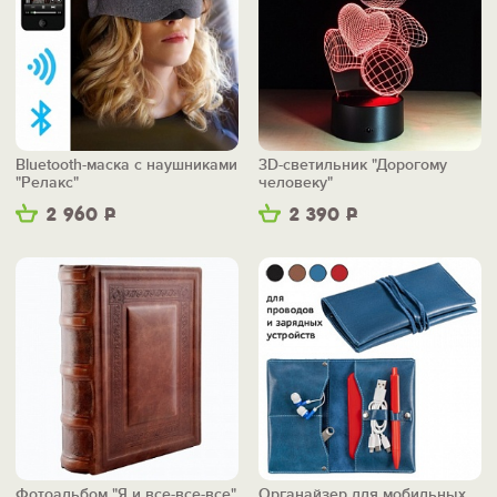
Bluetooth-маска с наушниками
3D-светильник "Дорогому
"Релакс"
человеку"
2 960
Р
2 390
Р
Фотоальбом "Я и все-все-все"
Органайзер для мобильных