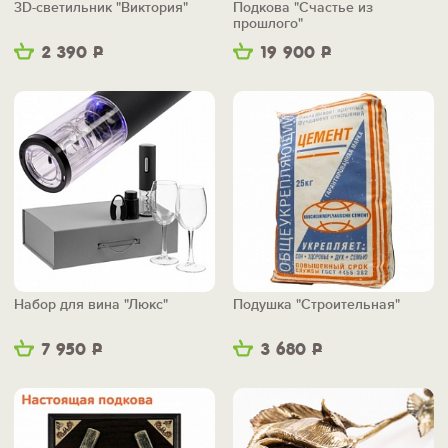
3D-светильник "Виктория"
Подкова "Счастье из
прошлого"
2 390
Р
19 900
Р
Набор для вина "Люкс"
Подушка "Строительная"
7 950
Р
3 680
Р