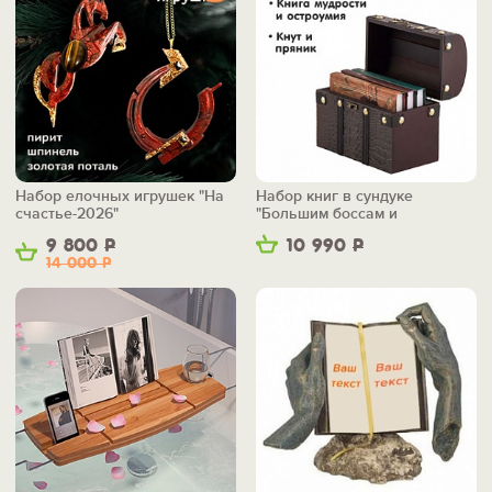
Набор елочных игрушек "На
Набор книг в сундуке
счастье-2026"
"Большим боссам и
маленьким"
9 800
Р
10 990
Р
14 000
Р