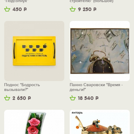
"Подсолнух"
строителю" (большое)
450
Р
9 250
Р
Поднос "Бодрость
Панно Сваровски "Время -
вызывали?"
деньги!"
2 650
Р
18 540
Р