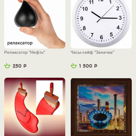
Релаксатор "Нефть"
Часы-сейф "Заначка"
250
Р
1 500
Р