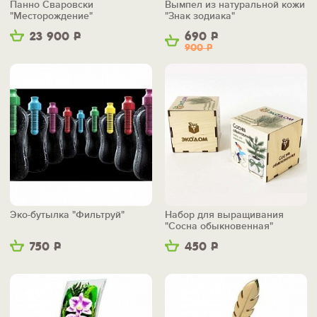
Панно Сваровски
Вымпел из натуральной кожи
"Месторождение"
"Знак зодиака"
23 900
Р
690
Р
900
Р
Эко-бутылка "Фильтруй"
Набор для выращивания
"Сосна обыкновенная"
750
Р
450
Р