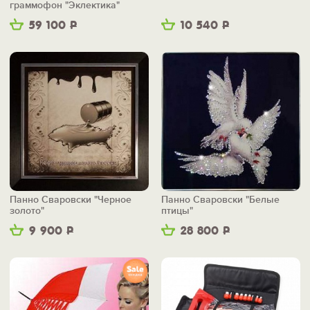
граммофон "Эклектика"
59 100
Р
10 540
Р
Панно Сваровски "Черное
Панно Сваровски "Белые
золото"
птицы"
9 900
Р
28 800
Р