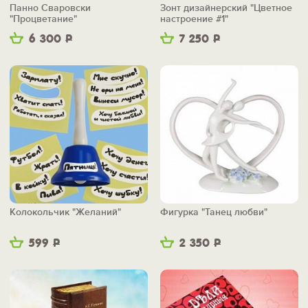
Панно Сваровски
Зонт дизайнерский "Цветное
"Процветание"
настроение #1"
6 300
Р
7 250
Р
Колокольчик "Желаний"
Фигурка "Танец любви"
599
Р
2 350
Р