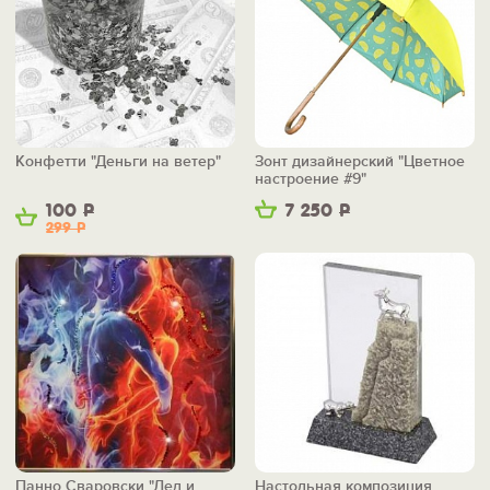
Конфетти "Деньги на ветер"
Зонт дизайнерский "Цветное
настроение #9"
100
Р
7 250
Р
299
Р
Панно Сваровски "Лед и
Настольная композиция