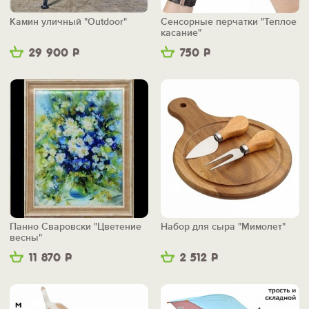
Камин уличный "Outdoor"
Сенсорные перчатки "Теплое
касание"
29 900
Р
750
Р
Панно Сваровски "Цветение
Набор для сыра "Мимолет"
весны"
11 870
Р
2 512
Р