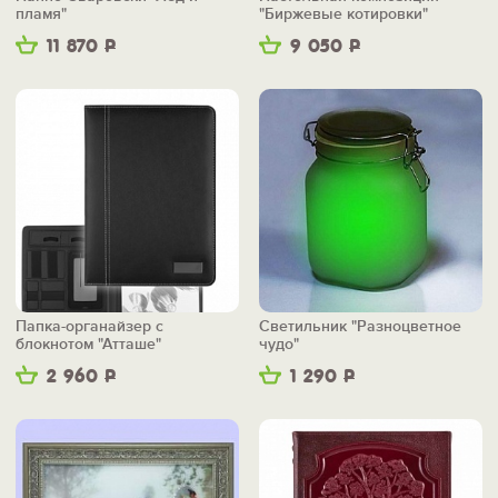
пламя"
"Биржевые котировки"
11 870
Р
9 050
Р
Папка-органайзер с
Светильник "Разноцветное
блокнотом "Атташе"
чудо"
2 960
Р
1 290
Р