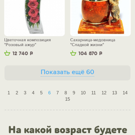
Цветочная композиция
Сахарница-медовница
"Розовый ажур"
"Сладкой жизни"
12 740
Р
104 870
Р
Показать ещё 60
1
2
3
4
5
6
7
8
9
10
11
12
13
14
15
На какой возраст будете