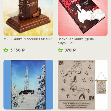
Мини-книга "Евгений Онегин"
Записная книга "Дела
амурные"
5 150
Р
370
Р