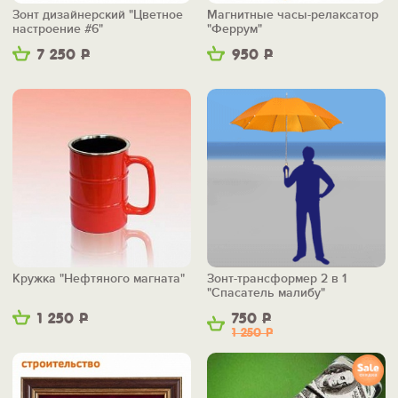
Зонт дизайнерский "Цветное
Магнитные часы-релаксатор
настроение #6"
"Феррум"
7 250
Р
950
Р
Кружка "Нефтяного магната"
Зонт-трансформер 2 в 1
"Спасатель малибу"
1 250
Р
750
Р
1 250
Р