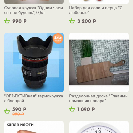
Суповая кружка "Одним чаем
Набор для соли и перца "С
сыт не будешь", 0,5л
любовью"
990
Р
3 200
Р
"ОБЪЕКТИВная" термокружка
Разделочная доска "Главный
с блендой
помощник повара"
590
Р
1 890
Р
990
Р