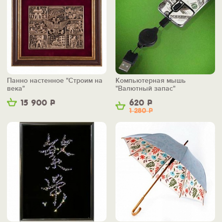
Панно настенное "Строим на
Компьютерная мышь
века"
"Валютный запас"
15 900
Р
620
Р
1 280
Р