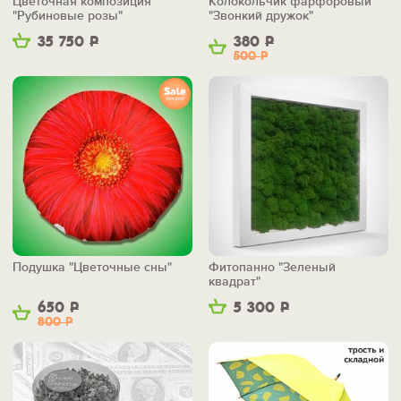
Цветочная композиция
Колокольчик фарфоровый
"Рубиновые розы"
"Звонкий дружок"
35 750
Р
380
Р
500
Р
Подушка "Цветочные сны"
Фитопанно "Зеленый
квадрат"
650
Р
5 300
Р
800
Р