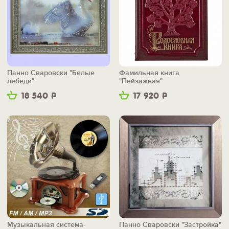
Панно Сваровски "Белые
Фамильная книга
лебеди"
"Пейзажная"
18 540
Р
17 920
Р
Музыкальная система-
Панно Сваровски "Застройка"