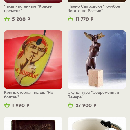
Часы настенные "Краски
Панно Сваровски "Голубое
времени"
богатство России"
5 200
Р
11 770
Р
Компьютерная мышь "Не
Скульптура "Современная
болтай"
Венера"
1 990
Р
27 900
Р