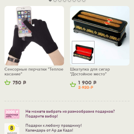
Сенсорные перчатки "Теплое
Шкатулка для сигар
касание"
"Достойное место"
750
Р
1 900
Р
2 920
Р
Не можете выбрать из разнообразия подарков?
Подарите выбор!
Подарки к любому празднику!
Календарь от Ар де Кадо!