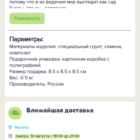
потому что в их видении мир выглядит как сад
Будды, где он - садовник.
Развернуть
Набор для выращивания бонсая "Сосна" - это не
просто необычный подарок,
но и украшение
интерьера. Набор упакован в картонную
Параметры:
подарочную коробку премиум-класса. В коробке:
дизайнерское кашпо ручной работы в тренде
Материалы изделия: специальный грунт, семена,
современных интерьерных тенденций,
композит
изготовленное из природных композитных
Подарочная упаковка: картонная коробка с
материалов, внешне напоминающий бетон.
полиграфией
Размер подарка: 8,5 х 8,5 х 8,5 см
Внутри кашпо всё необходимое:
Вес: 0.5 кг
- специальный грунт;
Производитель: Россия
- семена;
- подробная инструкция.
ПОСМОТРИТЕ все наборы для выращивания >>
Ближайшая доставка
Москва
Завтра, 10 августа с 18:00 до 21:00