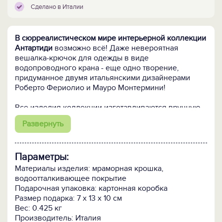
Сделано в Италии
В сюрреалистическом мире интерьерной коллекции
Антартиди
возможно всё! Даже невероятная
вешалка-крючок для одежды в виде
водопроводного крана - еще одно творение,
придуманное двумя итальянскими дизайнерами
Роберто Фериолио и Мауро Монтермини!
Все изделия коллекции изготавливаются вручную
ограниченным тиражом!
Развернуть
Размер: диаметр крепления к стене - 7,5см,
максимальный отступ от стены - 13,5см.
Параметры:
Материалы изделия: мраморная крошка,
водоотталкивающее покрытие
Подарочная упаковка: картонная коробка
Размер подарка: 7 x 13 x 10 см
Вес: 0.425 кг
Производитель: Италия