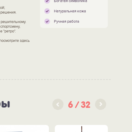
Богатая символика
ой;
Натуральная кожа
 решения.
Ручная работа
и решительному.
 спортсмену,
 "ретро".
посмотрите здесь
ры
6
32