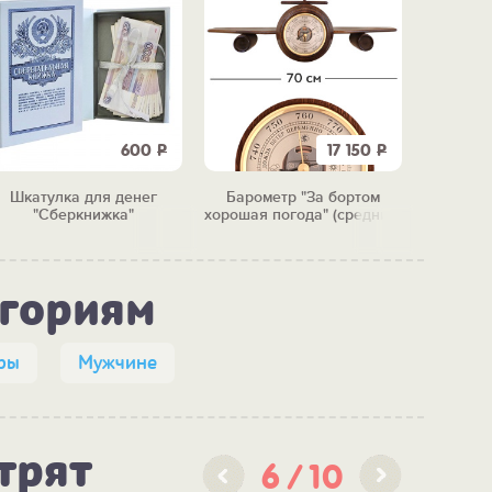
600
Р
17 150
Р
Шкатулка для денег
Барометр "За бортом
Таре
"Сберкнижка"
хорошая погода" (средний)
"Музы
егориям
ры
Мужчине
трят
6
10