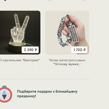
2 390
Р
1 720
Р
D-светильник "Виктория"
Четки антистрессовые
Игруш
"Чёткому мужику"
"Пор
Подберите подарки к ближайшему
празднику!