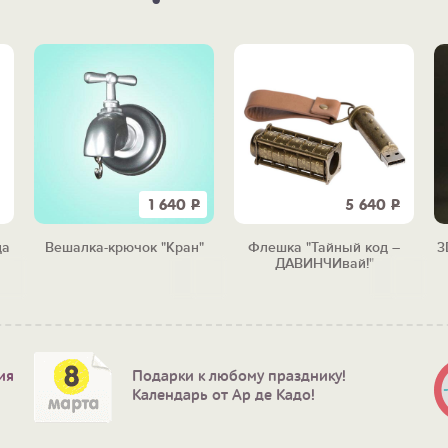
1 640
Р
5 640
Р
да
Вешалка-крючок "Кран"
Флешка "Тайный код –
3
ДАВИНЧИвай!"
ия
Подарки к любому празднику!
Календарь от Ар де Кадо!