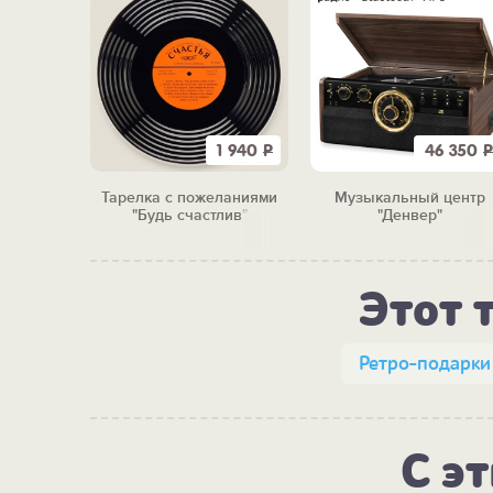
5 250
Р
1 940
Р
46 350
Р
уалетной
Тарелка с пожеланиями
Музыкальный центр
"Будь счастлив"
"Денвер"
Этот 
Ретро-подарки
С э