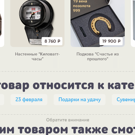
8 760
Р
19 900
Р
Настенные "Киловатт-
Подкова "Счастье из
часы"
прошлого"
товар относится к кат
23 февраля
Подарки на удачу
Сувени
Обратите внимание
тим товаром также смо