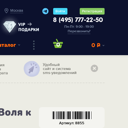
Москва
Войти
Регистрация
8 (495) 777-22-50
VIP
Пн-Пт: 9:00 - 19:00
ПОДАРКИ
Перезвонить?
аталог
0
0
Р
Удобный
тия
сайт и система
а
sms-уведомлений
рата
Воля к
Артикул: 8855