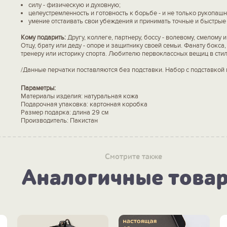
силу - физическую и духовную;
целеустремленность и готовность к борьбе - и не только рукопашн
умение отстаивать свои убеждения и принимать точные и быстрые
Кому подарить:
Другу, коллеге, партнеру, боссу - волевому, смелому 
Отцу, брату или деду - опоре и защитнику своей семьи. Фанату бокса,
тренеру или историку спорта. Любителю первоклассных вещиц в стиле
/Данные перчатки поставляются без подставки. Набор с подставкой 
Параметры:
Материалы изделия: натуральная кожа
Подарочная упаковка: картонная коробка
Размер подарка: длина 29 см
Производитель: Пакистан
Смотрите также
Аналогичные това