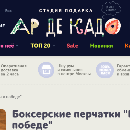
Еще
СТУДИЯ ПОДАРКА
ИЕ
я неё
ТОП 20
Sale
Новинки
К
Шоу-рум
Оперативная
Гаран
и самовывоз
доставка
обмен
в центре Москвы
за 2 часа
и возв
я к победе"
Боксерские перчатки "
победе"