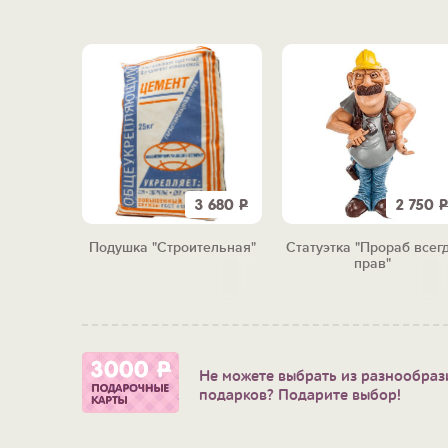
2 880
Р
3 680
Р
2 750
Р
-перчатки
Подушка "Строительная"
Статуэтка "Прораб всег
еде"
прав"
Не можете выбрать из разнообраз
подарков? Подарите выбор!