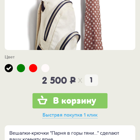
Цвет
x
2 500
P
В корзину
Быстрая покупка
1 клик
Вешалки-крючки "Парня в горы тяни…" сделают
вашу комнату ярче.