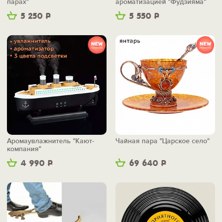
парах"
ароматизацией "Фудзияма"
5 250
Р
5 550
Р
Аромаувлажнитель "Кают-
Чайная пара "Царское село"
компания"
4 990
Р
69 640
Р