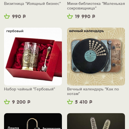
Визитница "Изящный бизнес"
Мини-библиотека "Маленькая
сокровищница"
990
Р
19 990
Р
Набор чайный "Гербовый"
Вечный календарь "Как по
нотам"
9 200
Р
5 410
Р