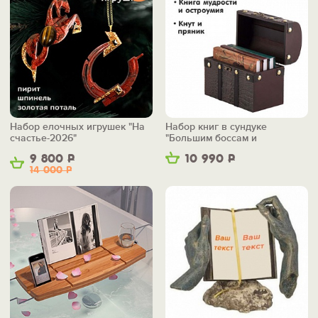
Набор елочных игрушек "На
Набор книг в сундуке
счастье-2026"
"Большим боссам и
маленьким"
9 800
Р
10 990
Р
14 000
Р