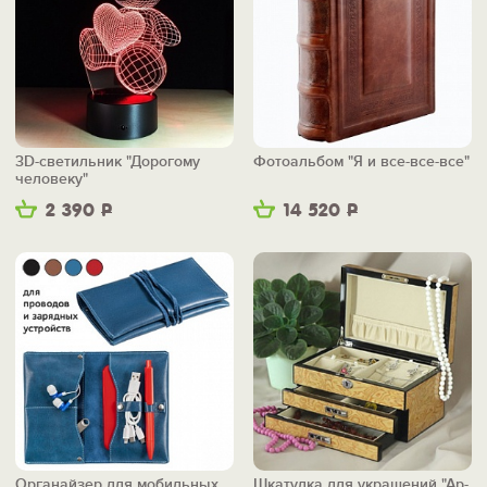
3D-светильник "Дорогому
Фотоальбом "Я и все-все-все"
человеку"
2 390
Р
14 520
Р
Органайзер для мобильных
Шкатулка для украшений "Ар-