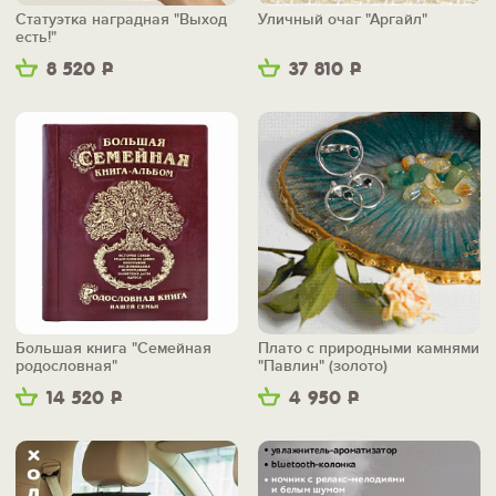
Статуэтка наградная "Выход
Уличный очаг "Аргайл"
есть!"
8 520
Р
37 810
Р
Большая книга "Семейная
Плато с природными камнями
родословная"
"Павлин" (золото)
14 520
Р
4 950
Р