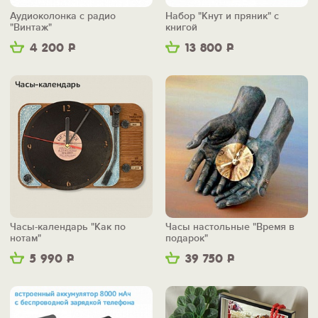
Аудиоколонка с радио
Набор "Кнут и пряник" с
"Винтаж"
книгой
4 200
Р
13 800
Р
Часы-календарь "Как по
Часы настольные "Время в
нотам"
подарок"
5 990
Р
39 750
Р