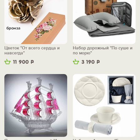
Цветок "От всего сердца и
Набор дорожный "По суше и
навсегда"
по морю"
11 900
Р
3 190
Р