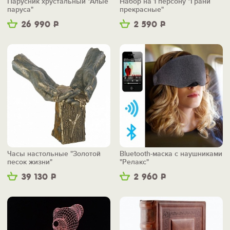
Парусник хрустальный "Алые
Набор на 1 персону "Грани
паруса"
прекрасные"
26 990
Р
2 590
Р
Часы настольные "Золотой
Bluetooth-маска с наушниками
песок жизни"
"Релакс"
39 130
Р
2 960
Р