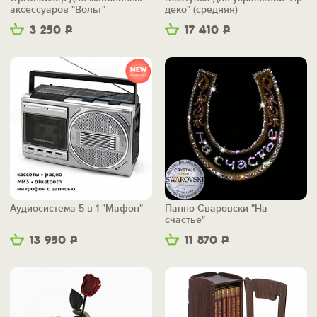
аксессуаров "Вольт"
деко" (средняя)
3 250
Р
17 410
Р
Аудиосистема 5 в 1 "Мафон"
Панно Сваровски "На
счастье"
13 950
Р
11 870
Р