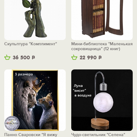
Скульптура "Комплимент"
Мини-библиотека "Маленькая
сокровищница" (12 книг)
36 500
Р
22 990
Р
Панно Сваровски "Я вижу
Чудо-светильник "Селена"