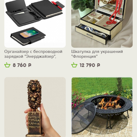
Органайзер с беспроводной
Шкатулка для украшений
зарядкой "Энерджайзер",
"Флоренция"
вер.2
8 760
Р
12 790
Р