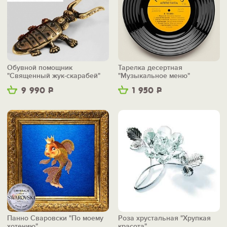
Обувной помощник
Тарелка десертная
"Священный жук-скарабей"
"Музыкальное меню"
9 990
Р
1 950
Р
Панно Сваровски "По моему
Роза хрустальная "Хрупкая
хотению"
красота"