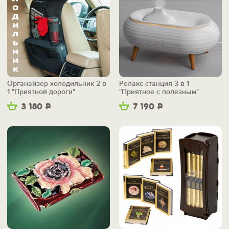
Органайзер-холодильник 2 в
Релакс-станция 3 в 1
1 "Приятной дороги"
"Приятное с полезным"
3 180
Р
7 190
Р