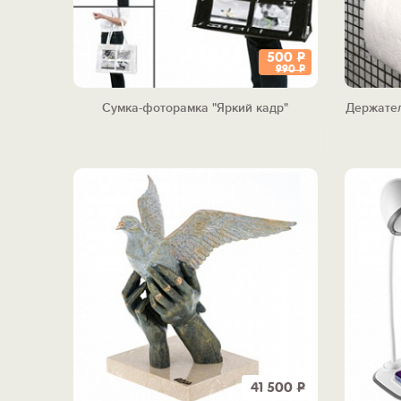
500
Р
990
Р
Сумка-фоторамка "Яркий кадр"
Держател
41 500
Р