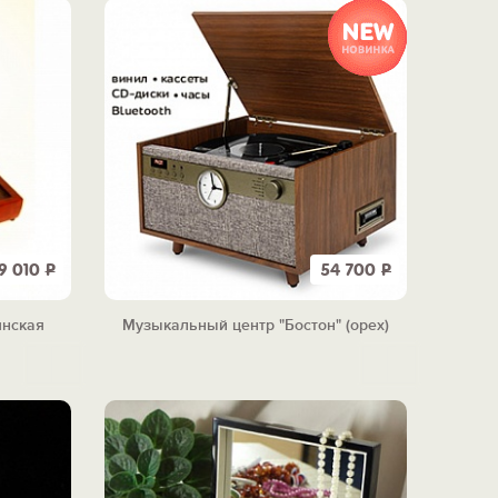
19 010
Р
54 700
Р
янская
Музыкальный центр "Бостон" (орех)