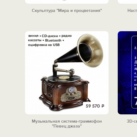
Скульптура "Мира и процветания"
Наст
59 570
Р
Музыкальная система-граммофон
3D-с
"Певец джаза"