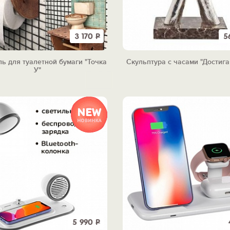
3 170
Р
5
ь для туалетной бумаги "Точка
Скульптура с часами "Достига
У"
5 990
Р