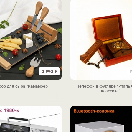
2 990
Р
бор для сыра "Камамбер"
Телефон в футляре "Италь
классика"