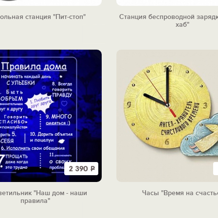
ольная станция "Пит-стоп"
Станция беспроводной зарядк
хаб"
2 390
Р
ветильник "Наш дом - наши
Часы "Время на счасть
правила"