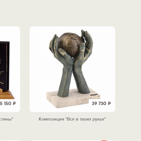
5 150
Р
39 730
Р
стины"
Композиция "Всё в твоих руках"