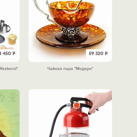
8 450
Р
59 320
Р
"Weekend"
Чайная пара "Модерн"