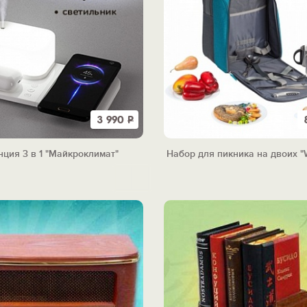
3 990
Р
нция 3 в 1 "Майкроклимат"
Набор для пикника на двоих 