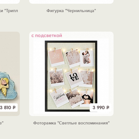
и "Трипл
Фигурка "Чернильница"
3 810
Р
3 990
Р
е"
Фоторамка "Светлые воспоминания"