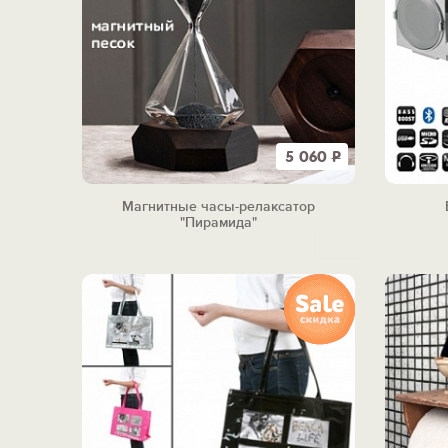
5 060
Р
Магнитные часы-релаксатор
"Пирамида"