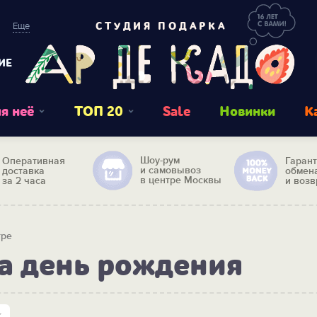
Еще
СТУДИЯ ПОДАРКА
ИЕ
я неё
ТОП 20
Sale
Новинки
К
Шоу-рум
Оперативная
Гаран
и самовывоз
доставка
обмен
в центре Москвы
за 2 часа
и возв
тре
а день рождения