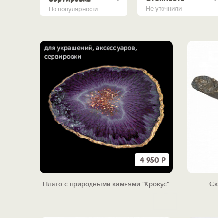
Не уточнили
По популярности
4 950
Р
Плато с природными камнями "Крокус"
Ск