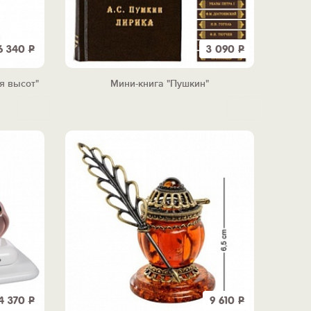
6 340
Р
3 090
Р
я высот"
Мини-книга "Пушкин"
4 370
Р
9 610
Р