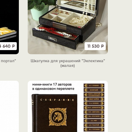
4 640
Р
11 530
Р
 портал"
Шкатулка для украшений "Эклектика"
(малая)