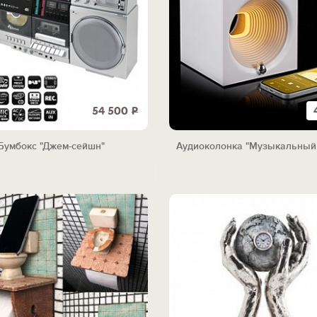
54 500
Р
Бумбокс "Джем-сейшн"
Аудиоколонка "Музыкальный