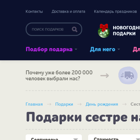
Контакты
Доставка и оплата
Календарь праздников
НОВОГОДН
ПОДАРКИ
Подбор подарка
Для него
Дл
Почему уже более 200 000
человек выбрали нас?
Главная
Подарки
День рождения
Сес
Подарки сестре н
Стоимость
Сортировка