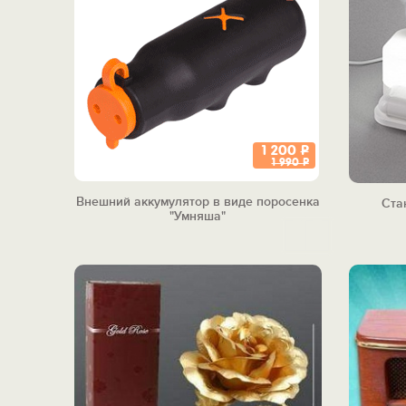
1 200
Р
1 990
Р
Внешний аккумулятор в виде поросенка
Ста
"Умняша"