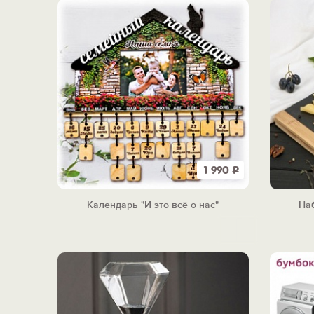
1 990
Р
Календарь "И это всё о нас"
На