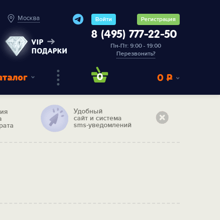
Москва
Войти
Регистрация
8 (495) 777-22-50
VIP
Пн-Пт: 9:00 - 19:00
ПОДАРКИ
Перезвонить?
аталог
0
0
Р
Удобный
тия
сайт и система
а
sms-уведомлений
рата