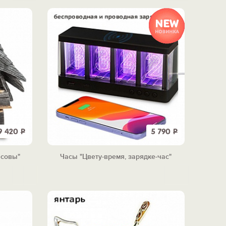
9 420
Р
5 790
Р
 совы"
Часы "Цвету-время, зарядке-час"