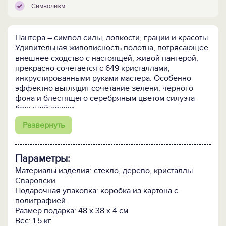
Символизм
Пантера – символ силы, ловкости, грации и красоты.
Удивительная живописность полотна, потрясающее
внешнее сходство с настоящей, живой пантерой,
прекрасно сочетается с 649 кристаллами,
инкрустированными руками мастера. Особенно
эффектно выглядит сочетание зелени, черного
фона и блестящего серебряным цветом силуэта
большой кошки.
Картина прекрасно подойдет музыкантам,
Развернуть
художникам и поэтам, а также всем, кто ценит
свободу и независимость.
Параметры:
Материалы изделия: стекло, дерево, кристаллы
Сваровски
Подарочная упаковка: коробка из картона с
полиграфией
Размер подарка: 48 х 38 х 4 см
Вес: 1.5 кг