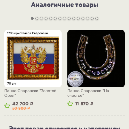
Аналогичные товары
Панно Сваровски "Золотой
Панно Сваровски "На
Орел"
счастье"
42 700
Р
11 870
Р
50 300
Р
Этот товар относится к категориям