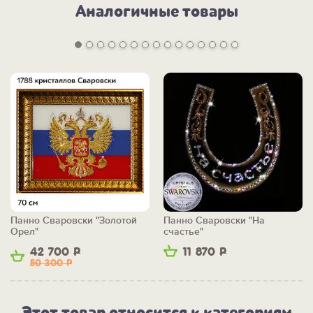
Аналогичные товары
Панно Сваровски "Золотой
Панно Сваровски "На
Орел"
счастье"
42 700
Р
11 870
Р
50 300
Р
Этот товар относится к категориям