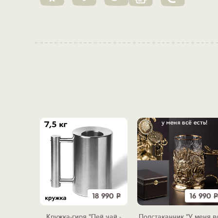
1 810
Р
18 990
Р
16 990
Р
о-о-о-л!"
Кружка-гиря "Пей чай -
Подстаканник "У меня в