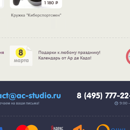
1 180
Р
Кружка "Киберспортсмен"
ия
Подарки к любому празднику!
Календарь от Ар де Кадо!
act@ac-studio.ru
8 (495) 777-2
вечаем на ваши письма!
9:00 