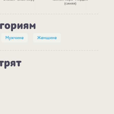
(синяя)
п
егориям
Мужчине
Женщине
трят