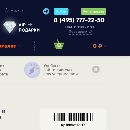
Москва
Войти
Регистрация
8 (495) 777-22-50
VIP
Пн-Пт: 9:00 - 19:00
ПОДАРКИ
Перезвонить?
аталог
0
0
Р
Удобный
тия
сайт и система
а
sms-уведомлений
рата
"
Артикул: 6192