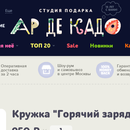
Еще
СТУДИЯ ПОДАРКА
ИЕ
я неё
ТОП 20
Sale
Новинки
К
Шоу-рум
Оперативная
Гаран
и самовывоз
доставка
обмен
в центре Москвы
за 2 часа
и возв
Кружка "Горячий заряд