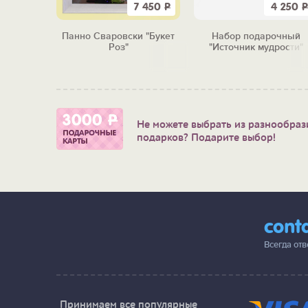
7 450
Р
4 250
Р
Панно Сваровски "Букет
Набор подарочный
Роз"
"Источник мудрости"
Не можете выбрать из разнообраз
подарков? Подарите выбор!
cont
Всегда от
Принимаем все популярные