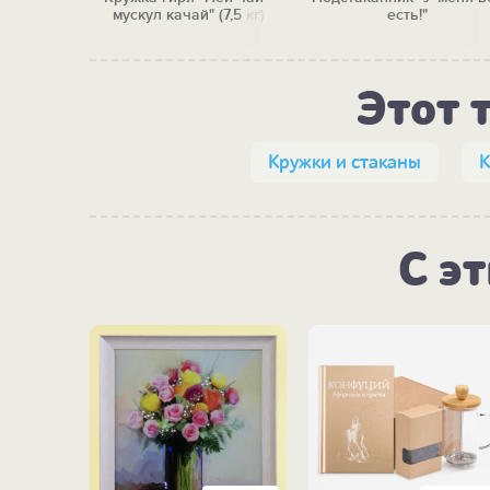
мускул качай" (7,5 кг)
есть!"
Этот 
Кружки и стаканы
К
С э