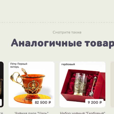
Смотрите также
Аналогичные това
82 500
Р
9 200
Р
сё
Чайная пара "Царь"
Набор чайный "Гербовый"