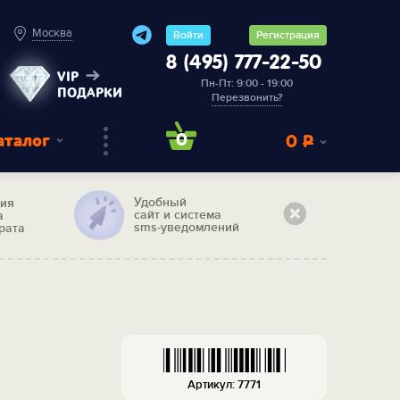
Москва
Войти
Регистрация
8 (495) 777-22-50
VIP
Пн-Пт: 9:00 - 19:00
ПОДАРКИ
Перезвонить?
аталог
0
0
Р
Удобный
тия
сайт и система
а
sms-уведомлений
рата
Артикул: 7771