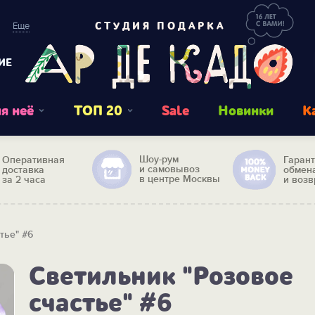
Еще
СТУДИЯ ПОДАРКА
ИЕ
я неё
ТОП 20
Sale
Новинки
К
Шоу-рум
Оперативная
Гаран
и самовывоз
доставка
обмен
в центре Москвы
за 2 часа
и возв
тье" #6
Светильник "Розовое
счастье" #6