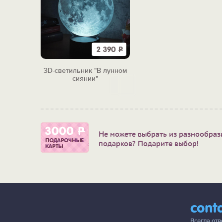
2 390
Р
3D-светильник "В лунном
сиянии"
Не можете выбрать из разнообраз
подарков? Подарите выбор!
cont
Всегда от