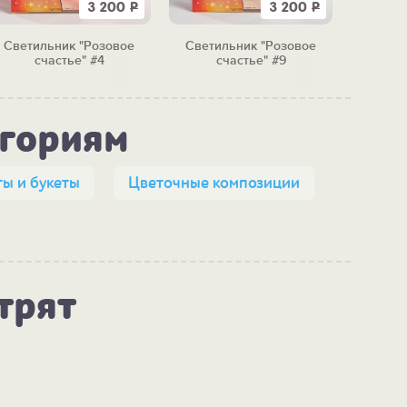
3 200
Р
3 200
Р
Светильник "Розовое
Светильник "Розовое
счастье" #4
счастье" #9
егориям
ы и букеты
Цветочные композиции
трят