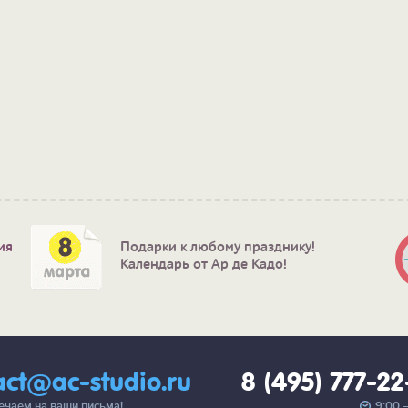
ия
Подарки к любому празднику!
Календарь от Ар де Кадо!
act@ac-studio.ru
8 (495) 777-2
вечаем на ваши письма!
9:00 