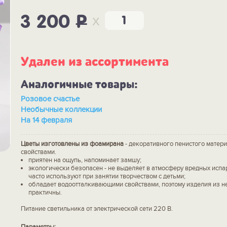
x
3 200
P
Удален из ассортимента
Аналогичные товары:
Розовое счастье
Необычные коллекции
На 14 февраля
Цветы изготовлены из фоамирана
- декоративного пенистого матер
свойствами.
приятен на ощупь, напоминает замшу;
экологически безопасен - не выделяет в атмосферу вредных испар
часто используют при занятии творчеством с детьми;
обладает водоотталкивающими свойствами, поэтому изделия из н
практичны.
Питание светильника от электрической сети 220 В.
Параметры: