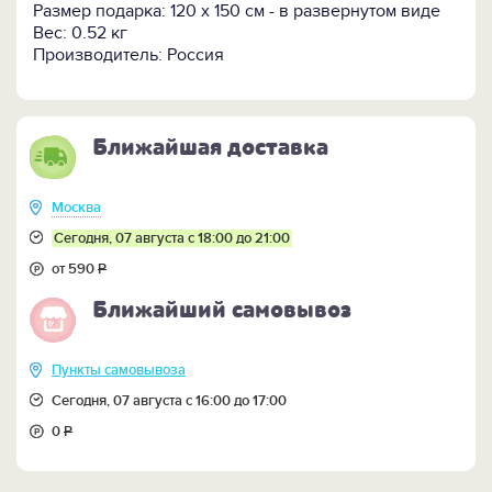
незабываемым. Ведь с такой скатертью никакой
Размер подарка: 120 х 150 см - в развернутом виде
тамада не нужен: читайте надписи и веселитесь от
Вес: 0.52 кг
души.
Производитель: Россия
ПОСМОТРЕТЬ все ЛЕТНИЕ ПОДАРКИ можно
здесь.
Ближайшая доставка
Москва
Сегодня, 07 августа с 18:00 до 21:00
от 590
Р
Ближайший самовывоз
Пункты самовывоза
Сегодня, 07 августа с 16:00 до 17:00
0
Р