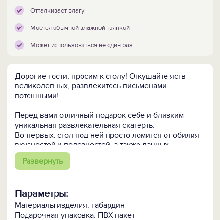
Отталкивает влагу
Моется обычной влажной тряпкой
Может использоваться не один раз
Дорогие гости, просим к столу! Откушайте яств
великолепных, развлекитесь письменами
потешными!
Перед вами отличный подарок себе и близким –
уникальная развлекательная скатерть.
Во-первых, стол под ней просто ломится от обилия
вкусностей и полезностей, а также дачных
витаминов.
Развернуть
А во-вторых, только на этой скатерти вы найдете
множество остроумных и веселых афоризмов из
дачной жизни.
Параметры:
Накройте стол этой великолепной скатертью, и
Материалы изделия: габардин
ваше дачное застолье будет самым веселым и
Подарочная упаковка: ПВХ пакет