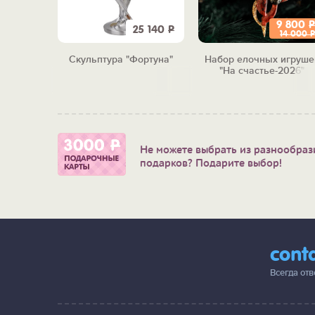
9 800
Р
9 130
Р
25 140
Р
14 000
Р
ьные
Скульптура "Фортуна"
Набор елочных игруше
 жизни"
"На счастье-2026"
Не можете выбрать из разнообраз
подарков? Подарите выбор!
cont
Всегда от