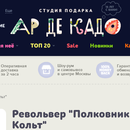
Еще
СТУДИЯ ПОДАРКА
ИЕ
я неё
ТОП 20
Sale
Новинки
К
Шоу-рум
Оперативная
Гаран
и самовывоз
доставка
обмен
в центре Москвы
за 2 часа
и возв
льт"
Револьвер "Полковник
Кольт"