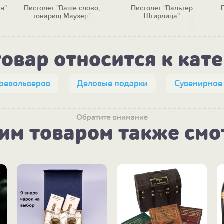
н"
Пистолет "Ваше слово,
Пистолет "Вальтер
товарищ Маузер"
Штирлица"
товар относится к кат
 револьверов
Деловые подарки
Сувенирное
Обратите внимание
тим товаром также смо