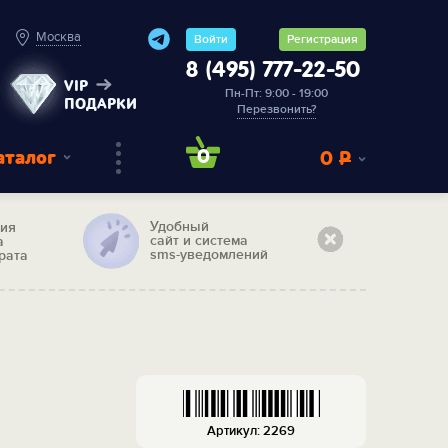
Москва
Войти
Регистрация
8 (495) 777-22-50
VIP
Пн-Пт: 9:00 - 19:00
ПОДАРКИ
Перезвонить?
аталог
0
0
Р
Удобный
тия
сайт и система
а
sms-уведомлений
рата
Артикул: 2269