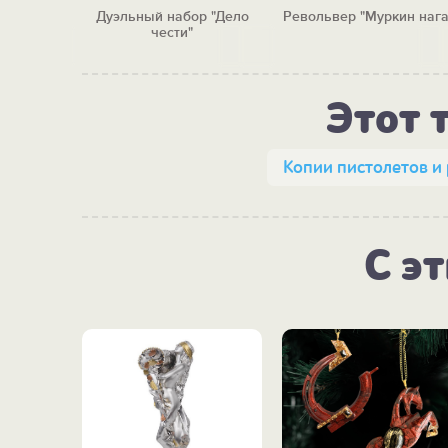
р" P08,
Дуэльный набор "Дело
Револьвер "Муркин нага
1-я и 2-ая
чести"
Этот 
Копии пистолетов и
С э