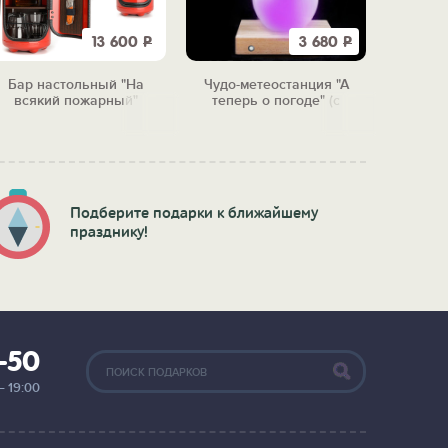
13 600
Р
3 680
Р
Бар настольный "На
Чудо-метеостанция "А
Тарелк
всякий пожарный"
теперь о погоде" (с
"Бу
подсветкой)
Подберите подарки к ближайшему
празднику!
2-50
— 19:00