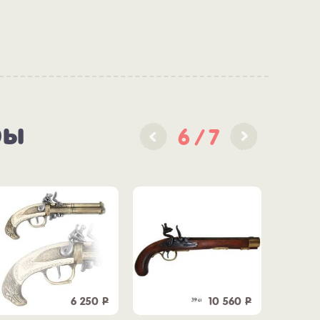
ры
6
7
6 250
Р
10 560
Р