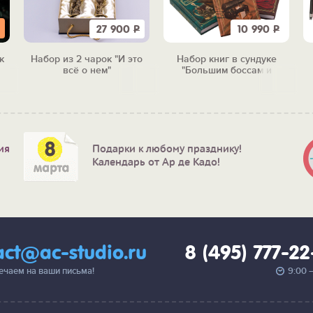
27 900
Р
10 990
Р
к
Набор из 2 чарок "И это
Набор книг в сундуке
всё о нем"
"Большим боссам и
маленьким"
ия
Подарки к любому празднику!
Календарь от Ар де Кадо!
act@ac-studio.ru
8 (495) 777-2
вечаем на ваши письма!
9:00 