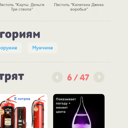
Пистоль "Карты. Деньги.
Пистоль "Капитана Джека
Пистол
Три ствола"
воробья"
Германия,
егориям
 оружие
Мужчине
трят
6
47