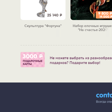
9 800
Р
4 600
Р
25 140
Р
14 000
Р
кретная
Скульптура "Фортуна"
Набор елочных игруше
"
"На счастье-2026"
Не можете выбрать из разнообраз
подарков? Подарите выбор!
cont
Всегда от