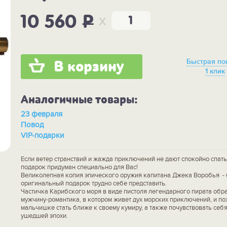
x
10 560
P
Быстрая по
В корзину
1 клик
Аналогичные товары:
23 февраля
Повод
VIP-подарки
Если ветер странствий и жажда приключений не дают спокойно спать 
подарок придуман специально для Вас!
Великолепная копия эпического оружия капитана Джека Воробья -
оригинальный подарок трудно себе представить.
Частичка Карибского моря в виде пистоля легендарного пирата обр
мужчину-романтика, в котором живет дух морских приключений, и п
мальчишке стать ближе к своему кумиру, а также почувствовать себ
ушедшей эпохи.