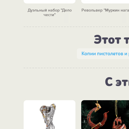
р" P08,
Дуэльный набор "Дело
Револьвер "Муркин нага
1-я и 2-ая
чести"
Этот 
Копии пистолетов и
С э