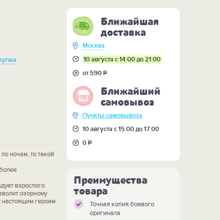
Ближайшая
доставка
Москва
10 августа с 14:00 до 21:00
купка
от 590
Р
Ближайший
самовывоз
Пункты самовывоза
10 августа с 15:00 до 17:00
0
Р
по ночам, то такой
 более
Преимущества
адует взрослого
товара
озволит озорному
я настоящим героем
Точная копия боевого
оригинала