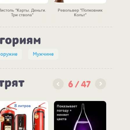
Пистоль "Карты. Деньги.
Револьвер "Полковник
Пистол
Три ствола"
Кольт"
Германия,
егориям
 оружие
Мужчине
трят
6
47