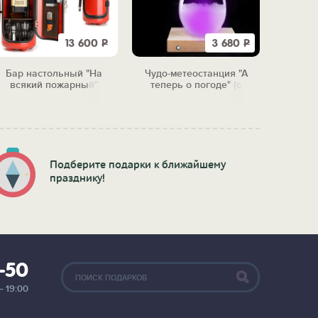
13 600
Р
3 680
Р
Бар настольный "На
Чудо-метеостанция "А
Тарелк
всякий пожарный"
теперь о погоде" (с
"Бу
подсветкой)
Подберите подарки к ближайшему
празднику!
2-50
— 19:00