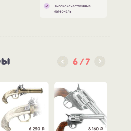
Высококачественные
материалы
ры
6
7
6 250
Р
8 160
Р