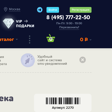
Москва
Войти
Регистрация
8 (495) 777-22-50
VIP
Пн-Пт: 9:00 - 19:00
ПОДАРКИ
Перезвонить?
аталог
0
0
Р
Удобный
тия
сайт и система
а
sms-уведомлений
рата
ека
Артикул: 2270