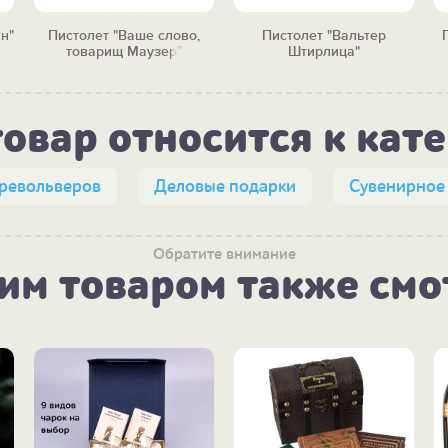
н"
Пистолет "Ваше слово,
Пистолет "Вальтер
товарищ Маузер"
Штирлица"
товар относится к кат
 револьверов
Деловые подарки
Сувенирное
Обратите внимание
тим товаром также смо