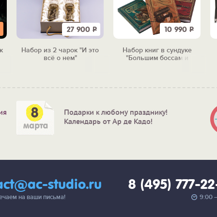
27 900
Р
10 990
Р
к
Набор из 2 чарок "И это
Набор книг в сундуке
всё о нем"
"Большим боссам и
маленьким"
ия
Подарки к любому празднику!
Календарь от Ар де Кадо!
act@ac-studio.ru
8 (495) 777-2
вечаем на ваши письма!
9:00 