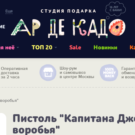
Еще
СТУДИЯ ПОДАРКА
ИЕ
я неё
ТОП 20
Sale
Новинки
К
Шоу-рум
Оперативная
Гаран
и самовывоз
доставка
обмен
в центре Москвы
за 2 часа
и возв
 воробья"
Пистоль "Капитана Дж
воробья"