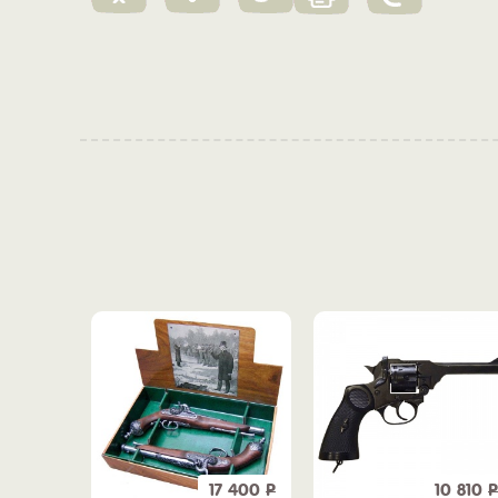
0 750
Р
17 400
Р
10 810
Р