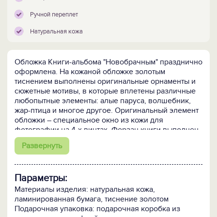
Ручной переплет
Натуральная кожа
Обложка Книги-альбома "Новобрачным" празднично
оформлена. На кожаной обложке золотым
тиснением выполнены оригинальные орнаменты и
сюжетные мотивы, в которые вплетены различные
любопытные элементы: алые паруса, волшебник,
жар-птица и многое другое. Оригинальный элемент
обложки – специальное окно из кожи для
фотографии на 4-х винтах. Форзац книги выполнен
из бархата.
Развернуть
Чтобы книгой-альбомом было удобно пользоваться,
мы разделили содержание книг на две части:
Параметры:
отдельно в книге предлагаются 40 листов с
нанесенными линейками и узорами для записей и
Материалы изделия: натуральная кожа,
10 сдвоенных листов для 80 фотографий . Листы
ламинированная бумага, тиснение золотом
для фотографий большие, украшены бронзовым
Подарочная упаковка: подарочная коробка из