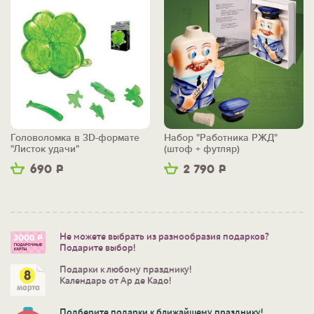
Головоломка в 3D-формате
Набор "Работника РЖД"
"Листок удачи"
(штоф + футляр)
690
Р
2 790
Р
Не можете выбрать из разнообразия подарков?
Подарите выбор!
Подарки к любому празднику!
Календарь от Ар де Кадо!
Подберите подарки к ближайшему празднику!