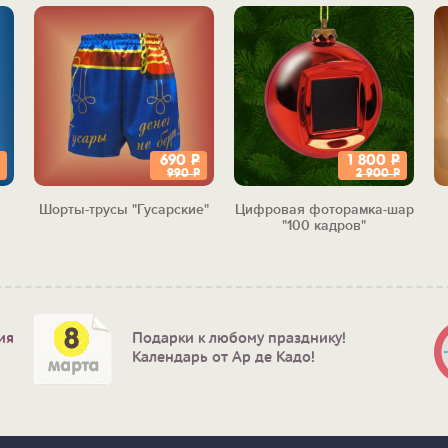
690
Р
1 800
Р
990
Р
2 900
Р
Шорты-трусы "Гусарские"
Цифровая фоторамка-шар
"100 кадров"
ия
Подарки к любому празднику!
Календарь от Ар де Кадо!