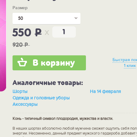
Размер
50
x
550
P
920
P
Быстрая по
В корзину
1 клик
Аналогичные товары:
Шорты
На 14 февраля
Одежда и головные уборы
Аксессуары
Конь - типичный символ плодородия, мужества и власти.
В наших шортах абсолютно любой мужчина сможет ощутить себя пол
энергии. Несомненно, данный предмет мужского гардероба добавит 