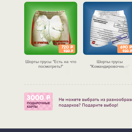
720
Р
690
Р
1 250
Р
920
Р
920
Р
айКа"
Шорты-трусы "Есть на что
Шорты-трусы
посмотреть!"
"Командировочные"
Не можете выбрать из разнообраз
подарков? Подарите выбор!