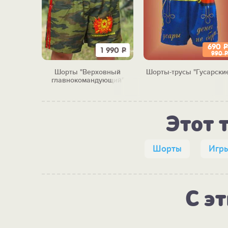
690
Р
1 990
Р
990
Р
Шорты "Верховный
Шорты-трусы "Гусарски
главнокомандующий"
Этот 
Шорты
Игры
С э