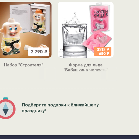
320
Р
2 790
Р
680
Р
Набор "Строителя"
Форма для льда
Линейка
"Бабушкина челюсть"
"7
Подберите подарки к ближайшему
празднику!