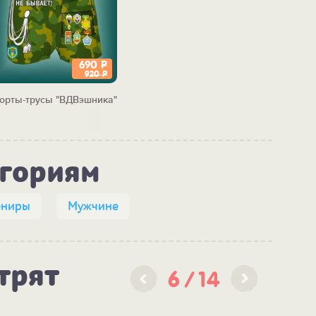
690
Р
920
Р
орты-трусы "ВДВэшника"
егориям
ениры
Мужчине
трят
6
14