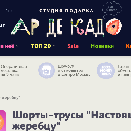
Еще
СТУДИЯ ПОДАРКА
ИЕ
я неё
ТОП 20
Sale
Новинки
К
Шоу-рум
Оперативная
Гаран
и самовывоз
доставка
обмен
в центре Москвы
за 2 часа
и возв
 жеребцу"
Шорты-трусы "Настоя
жеребцу"