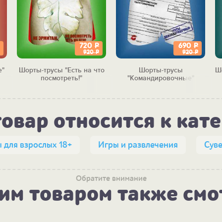
720
Р
690
Р
920
Р
920
Р
е"
Шорты-трусы "Есть на что
Шорты-трусы
Ш
посмотреть!"
"Командировочные"
товар относится к кат
 для взрослых 18+
Игры и развлечения
Сув
Обратите внимание
тим товаром также смо