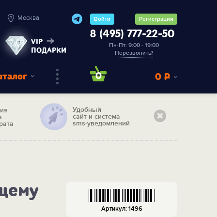
Москва
Войти
Регистрация
8 (495) 777-22-50
VIP
Пн-Пт: 9:00 - 19:00
ПОДАРКИ
Перезвонить?
аталог
0
0
Р
Удобный
тия
сайт и система
а
sms-уведомлений
рата
щему
Артикул: 1496