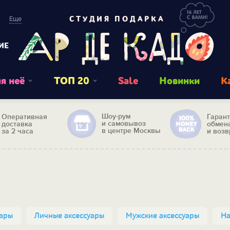
Еще
СТУДИЯ ПОДАРКА
ИЕ
я неё
ТОП 20
Sale
Новинки
К
Шоу-рум
Оперативная
Гаран
и самовывоз
доставка
обмен
в центре Москвы
за 2 часа
и возв
уары
Личные аксессуары
Мужские аксессуары
На