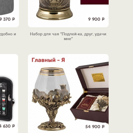
9 370
Р
9 900
Р
удобно и
Набор для чая "Подлей-ка, друг, удачи
мне"
4 630
Р
54 900
Р