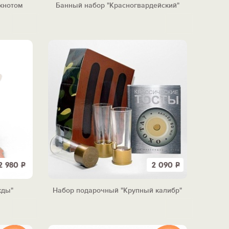
кнотом
Банный набор "Красногвардейский"
2 980
Р
2 090
Р
жды"
Набор подарочный "Крупный калибр"