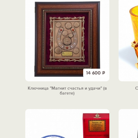
14 600
Р
Ключница "Магнит счастья и удачи" (в
С
багете)