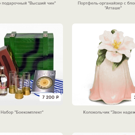
 подарочный "Высший чин"
Портфель-органайзер с бло
"Атташе"
7 200
Р
Набор "Боекомплект"
Колокольчик "Звон наде