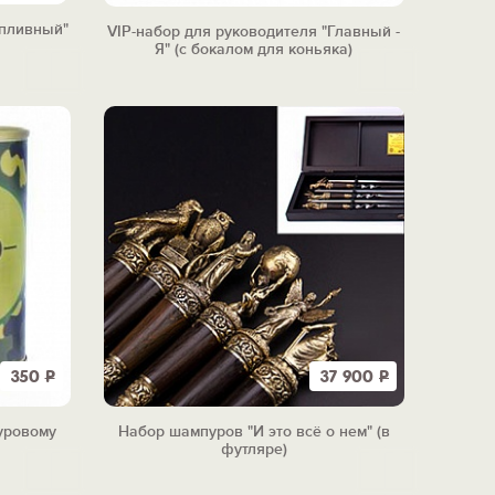
опливный"
VIP-набор для руководителя "Главный -
Я" (с бокалом для коньяка)
350
Р
37 900
Р
уровому
Набор шампуров "И это всё о нем" (в
футляре)