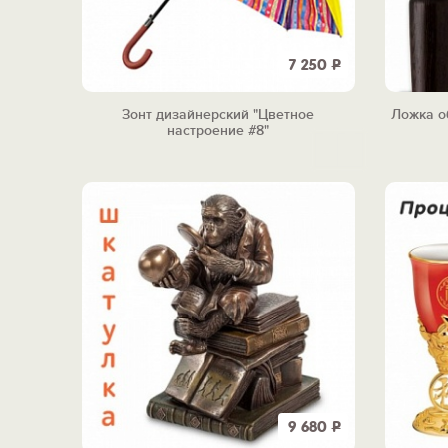
7 250
Р
Зонт дизайнерский "Цветное
Ложка о
настроение #8"
9 680
Р