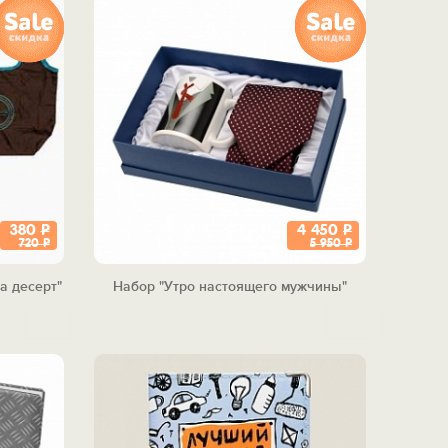
380
Р
4 450
Р
720
Р
5 950
Р
а десерт"
Набор "Утро настоящего мужчины"