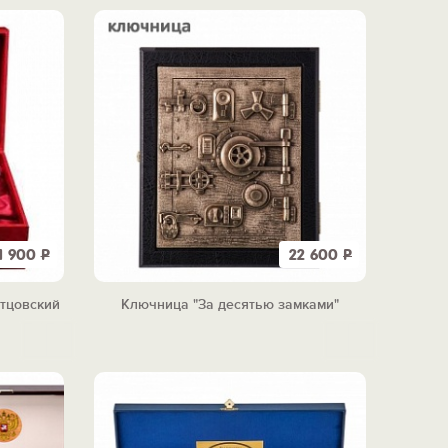
11 900
Р
22 600
Р
тцовский
Ключница "За десятью замками"