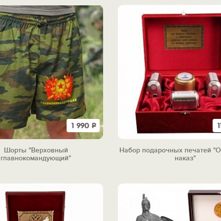
1 990
Р
Шорты "Верховный
Набор подарочных печатей "О
главнокомандующий"
наказ"