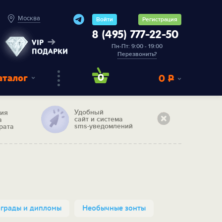
Москва
Войти
Регистрация
8 (495) 777-22-50
VIP
Пн-Пт: 9:00 - 19:00
ПОДАРКИ
Перезвонить?
аталог
0
0
Р
Удобный
тия
сайт и система
а
sms-уведомлений
рата
грады и дипломы
Необычные зонты