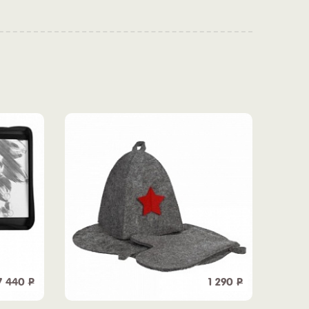
7 440
Р
1 290
Р