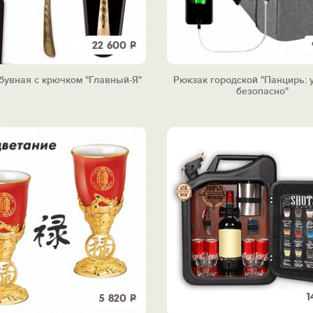
22 600
Р
бувная с крючком "Главный-Я"
Рюкзак городской "Панцирь: 
безопасно"
1
5 820
Р