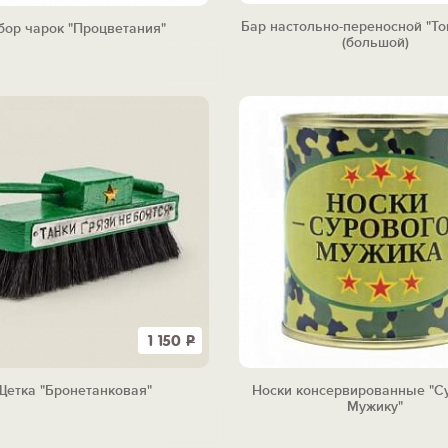
Бар настольно-переносной "Т
бор чарок "Процветания"
(большой)
1 150
Р
Щетка "Бронетанковая"
Носки консервированные "С
Мужику"