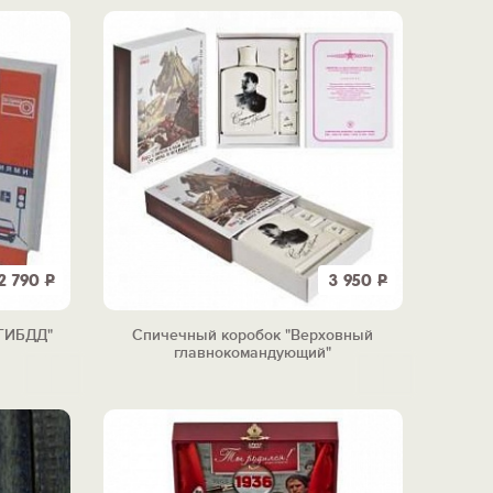
2 790
Р
3 950
Р
-ГИБДД"
Спичечный коробок "Верховный
главнокомандующий"