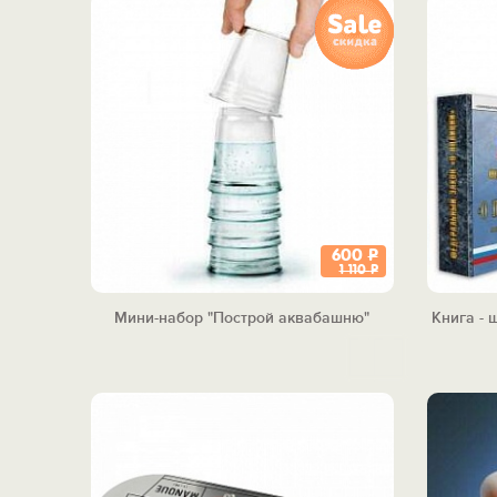
600
Р
1 110
Р
Мини-набор "Построй аквабашню"
Книга - 