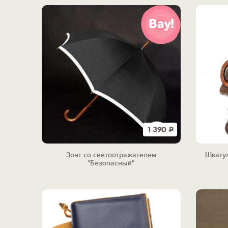
1 390
Р
Зонт со светоотражателем
Шкатул
"Безопасный"