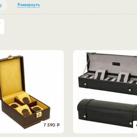
Развернуть
у
7 590
Р