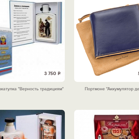
3 750
Р
шкатулка "Верность традициям"
Портмоне "Аккумулятор д