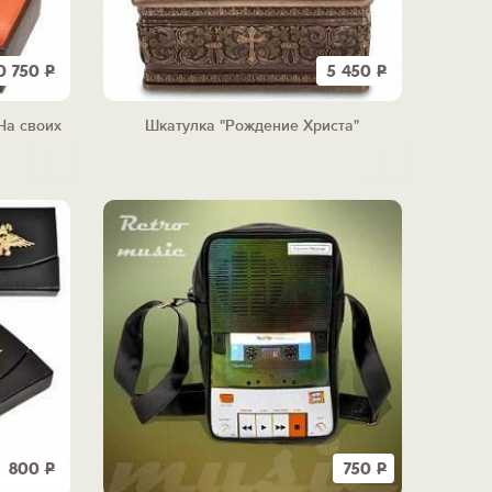
0 750
Р
5 450
Р
На своих
Шкатулка "Рождение Христа"
800
Р
750
Р