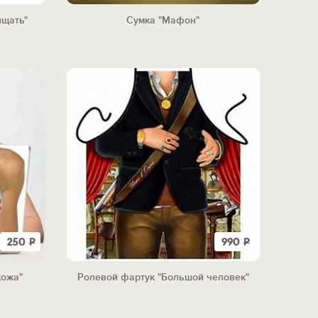
ищать"
Сумка "Мафон"
250
Р
990
Р
кожа"
Ролевой фартук "Большой человек"