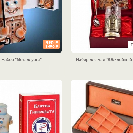
990
Р
1 490
Р
Набор "Металлурга"
Набор для чая "Юбилейный 