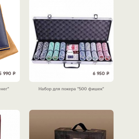
5 990
Р
6 950
Р
енег"
Набор для покера "500 фишек"