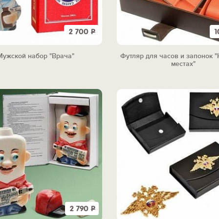
2 700
Р
1
Мужской набор "Врача"
Футляр для часов и запонок "
местах"
2 790
Р