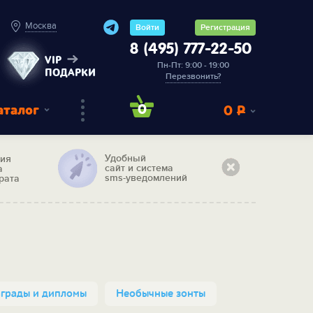
Москва
Войти
Регистрация
8 (495) 777-22-50
VIP
Пн-Пт: 9:00 - 19:00
ПОДАРКИ
Перезвонить?
аталог
0
0
Р
Удобный
тия
сайт и система
а
sms-уведомлений
рата
грады и дипломы
Необычные зонты