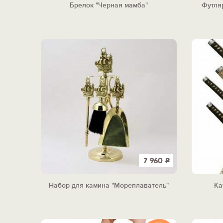
Брелок "Черная мамба"
Футля
7 960
Р
Набор для камина "Мореплаватель"
Ка