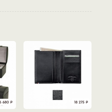
6 680
Р
18 275
Р