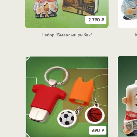
2 790
Р
Набор "Бывалый рыбак"
690
Р