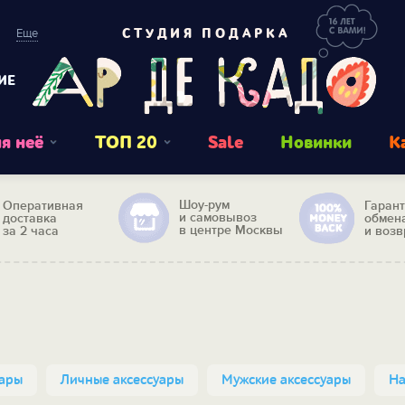
Еще
СТУДИЯ ПОДАРКА
ИЕ
я неё
ТОП 20
Sale
Новинки
К
Шоу-рум
Оперативная
Гаран
и самовывоз
доставка
обмен
в центре Москвы
за 2 часа
и возв
уары
Личные аксессуары
Мужские аксессуары
На