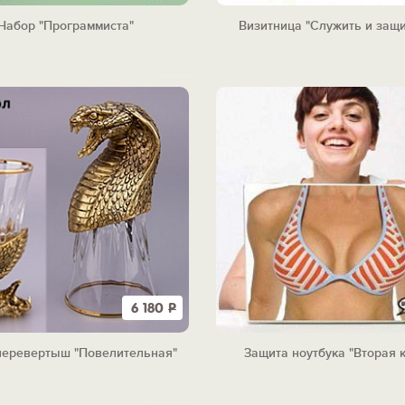
Набор "Программиста"
Визитница "Служить и защ
6 180
Р
перевертыш "Повелительная"
Защита ноутбука "Вторая 