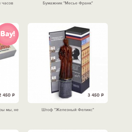
и часов
Бумажник "Месье Франк"
2 450
Р
3 450
Р
ры мы, не
Штоф "Железный Феликс"