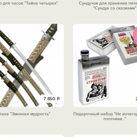
р для часов "Тайна четырех"
Сундучок для хранения пят
"Сундук со сказками"
7 850
Р
тана "Змеиная мудрость"
Подарочный набор "Не кочега
плотники..."