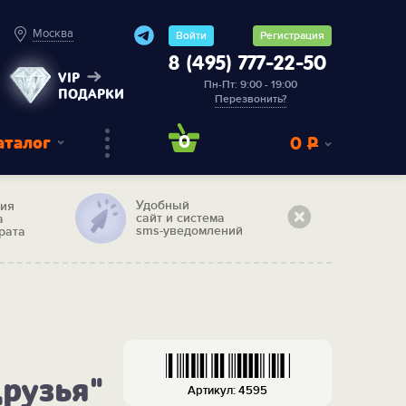
Москва
Войти
Регистрация
8 (495) 777-22-50
VIP
Пн-Пт: 9:00 - 19:00
ПОДАРКИ
Перезвонить?
аталог
0
0
Р
Удобный
тия
сайт и система
а
sms-уведомлений
рата
рузья"
Артикул: 4595