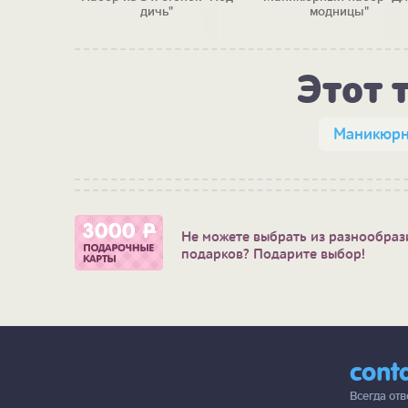
дичь"
модницы"
Этот 
Маникюрн
Не можете выбрать из разнообраз
подарков? Подарите выбор!
cont
Всегда от