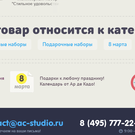
"Стильное удовольствие"
товар относится к кат
ые наборы
Подарочные наборы
8 марта
ия
Подарки к любому празднику!
Календарь от Ар де Кадо!
act@ac-studio.ru
8 (495) 777-2
вечаем на ваши письма!
9:00 