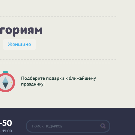
егориям
Женщине
Подберите подарки к ближайшему
празднику!
2-50
— 19:00