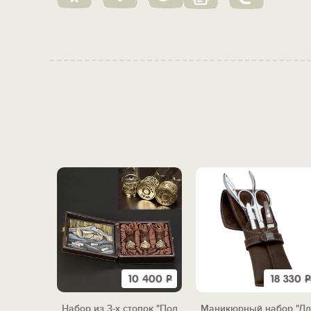
10 400
Р
18 330
Р
Набор из 3-х стопок "Под
Маникюрный набор "Дл