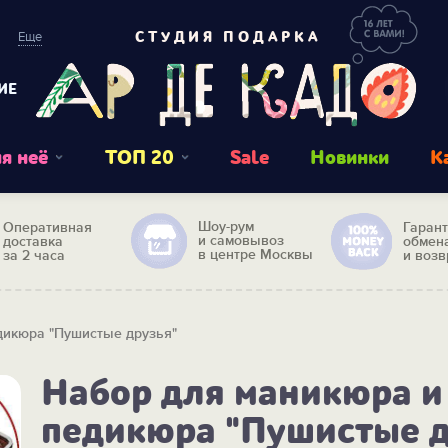
Еще
СТУДИЯ ПОДАРКА
ИЕ
я неё
ТОП 20
Sale
Новинки
К
Шоу-рум
Оперативная
Гаран
и самовывоз
доставка
обмен
в центре Москвы
за 2 часа
и возв
дикюра "Пушистые друзья"
Набор для маникюра и
педикюра "Пушистые д