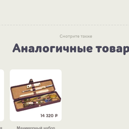
Смотрите также
Аналогичные това
14 320
Р
я
Маникюрный набор