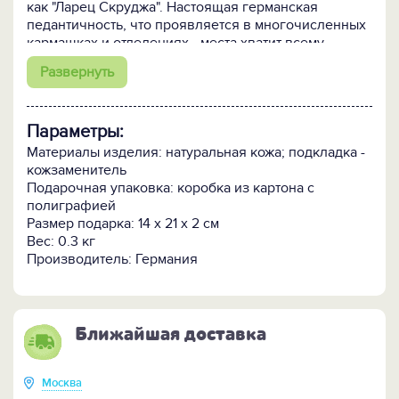
как "Ларец Скруджа". Настоящая германская
педантичность, что проявляется в многочисленных
кармашках и отделениях - места хватит всему,
позволяет каждое украшение хранить отдельно, что
Развернуть
позволит максимально обезопасить его от
повреждения, чтобы в тот нужный момент вы
блистали как королева.
Параметры:
Материалы изделия: натуральная кожа; подкладка -
кожзаменитель
Подарочная упаковка: коробка из картона с
полиграфией
Размер подарка: 14 x 21 x 2 см
Вес: 0.3 кг
Производитель: Германия
Ближайшая доставка
Москва