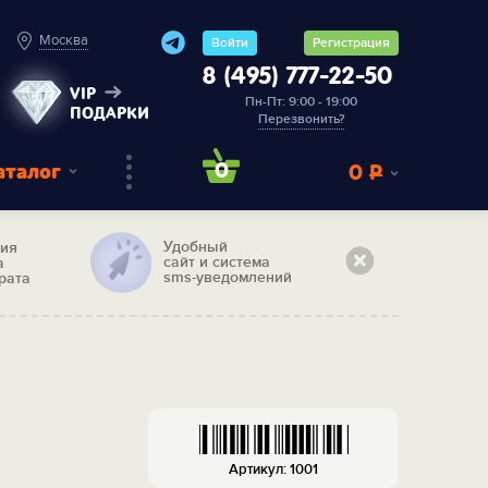
Москва
Войти
Регистрация
8 (495) 777-22-50
VIP
Пн-Пт: 9:00 - 19:00
ПОДАРКИ
Перезвонить?
аталог
0
0
Р
Удобный
тия
сайт и система
а
sms-уведомлений
рата
Артикул: 1001