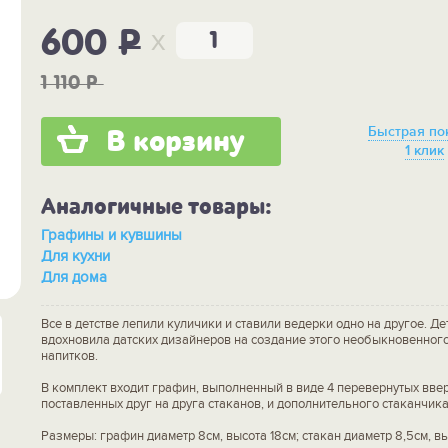
x
600
P
1 110
P
Быстрая по
В корзину
1 клик
Аналогичные товары:
Графины и кувшины
Для кухни
Для дома
Все в детстве лепили куличики и ставили ведерки одно на другое. Де
вдохновила датских дизайнеров на создание этого необыкновенног
напитков.
В комплект входит графин, выполненный в виде 4 перевернутых ввер
поставленных друг на друга стаканов, и дополнительного стаканчика
Размеры: графин диаметр 8см, высота 18см; стакан диаметр 8,5см, вы