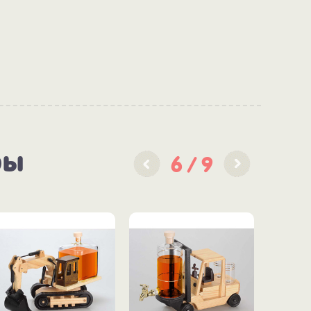
ры
6
9