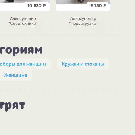
10 830
Р
9 780
Р
Алкосувенир
Алкосувенир
Набор
"Спецтехника"
"Подзагрузка"
"Гор
егориям
аборы для женщин
Кружки и стаканы
Женщине
трят