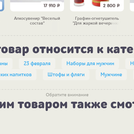
17 910
Р
2 800
Р
Алкосувенир "Веселый
Графин-огнетушитель
состав"
"Для жаркой вечеринки"
товар относится к кат
аны
23 февраля
Наборы для мужчин
Н
пких напитков
Штофы и фляги
Мужчине
Обратите внимание
тим товаром также смо