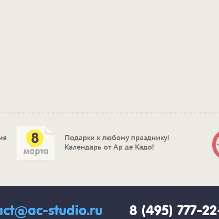
ия
Подарки к любому празднику!
Календарь от Ар де Кадо!
act@ac-studio.ru
8 (495) 777-2