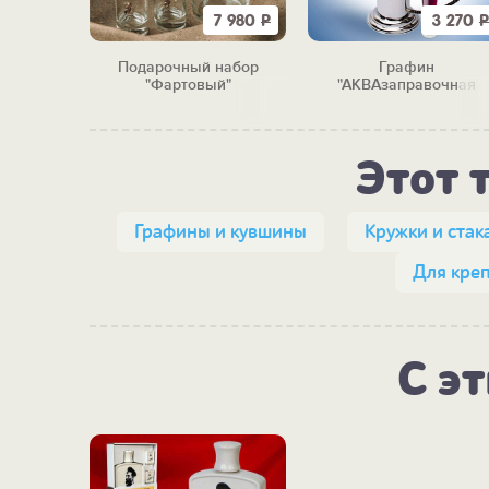
5 500
Р
7 980
Р
3 270
Р
Изыск"
Подарочный набор
Графин
"Фартовый"
"АКВАзаправочная
станция"
Этот 
Графины и кувшины
Кружки и стак
Для кре
С э