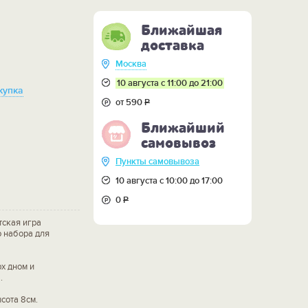
Ближайшая
доставка
Москва
10 августа с 11:00 до 21:00
купка
от 590
Р
Ближайший
самовывоз
Пункты самовывоза
10 августа с 10:00 до 17:00
0
Р
тская игра
о набора для
х дном и
.
сота 8см.