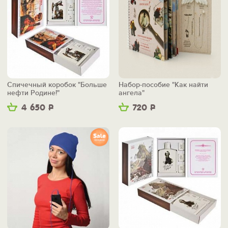
Спичечный коробок "Больше
Набор-пособие "Как найти
нефти Родине!"
ангела"
4 650
Р
720
Р