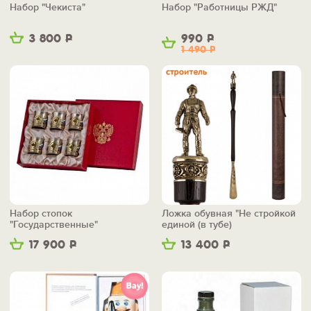
Набор "Чекиста"
Набор "Работницы РЖД"
3 800
Р
990
Р
1 490
Р
Набор стопок
Ложка обувная "Не стройкой
"Государственные"
единой (в тубе)
17 900
Р
13 400
Р