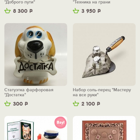
"Доброго пути"
"Техника на грани
фантастики"
8 300
Р
3 950
Р
Статуэтка фарфоровая
Набор соль-перец "Мастеру
"Достатка"
на все руки"
300
Р
2 100
Р