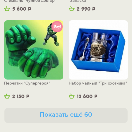
Стимпанк "Чумной доктор"
"Запаска"
5 600
Р
2 990
Р
Перчатки "Супергероя"
Набор чайный "Три охотника"
2 150
Р
12 600
Р
Показать ещё 60