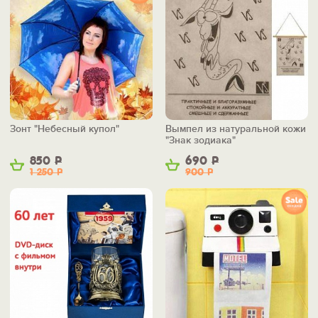
Зонт "Небесный купол"
Вымпел из натуральной кожи
"Знак зодиака"
850
Р
690
Р
1 250
Р
900
Р