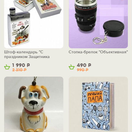
Штоф-календарь "С
Стопка-брелок "Объективная"
праздником Защитника
Отечества"
1 990
Р
490
Р
2 310
Р
990
Р