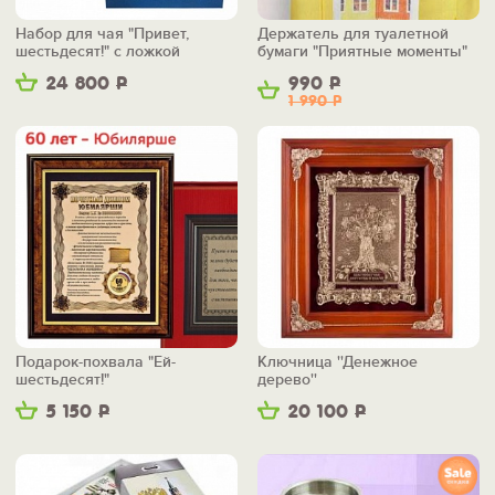
Набор для чая "Привет,
Держатель для туалетной
шестьдесят!" с ложкой
бумаги "Приятные моменты"
24 800
Р
990
Р
1 990
Р
Подарок-похвала "Ей-
Ключница ''Денежное
шестьдесят!"
дерево''
5 150
Р
20 100
Р