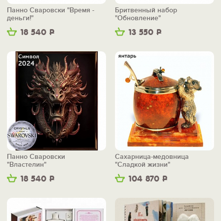
Панно Сваровски "Время -
Бритвенный набор
деньги!"
"Обновление"
18 540
Р
13 550
Р
Панно Сваровски
Сахарница-медовница
"Властелин"
"Сладкой жизни"
18 540
Р
104 870
Р