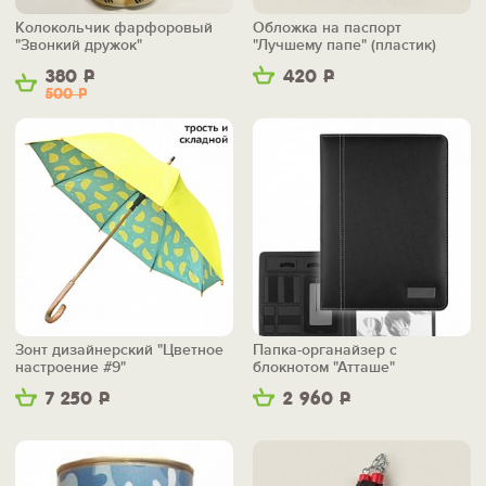
Колокольчик фарфоровый
Обложка на паспорт
"Звонкий дружок"
"Лучшему папе" (пластик)
380
Р
420
Р
500
Р
Зонт дизайнерский "Цветное
Папка-органайзер с
настроение #9"
блокнотом "Атташе"
7 250
Р
2 960
Р