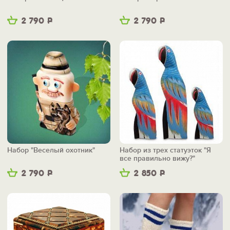
2 790
Р
2 790
Р
Набор "Веселый охотник"
Набор из трех статуэток "Я
все правильно вижу?"
2 790
Р
2 850
Р