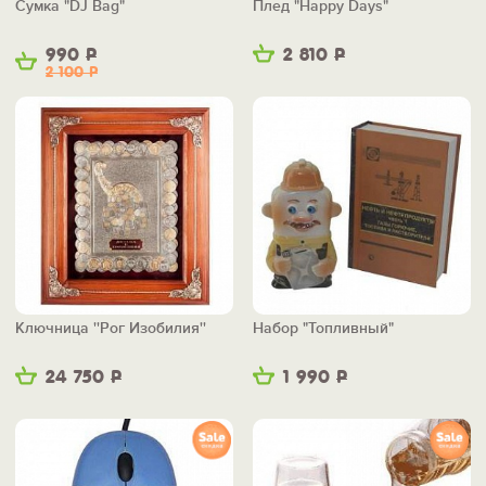
Сумка "DJ Bag"
Плед "Happy Days"
990
Р
2 810
Р
2 100
Р
Ключница ''Рог Изобилия''
Набор "Топливный"
24 750
Р
1 990
Р