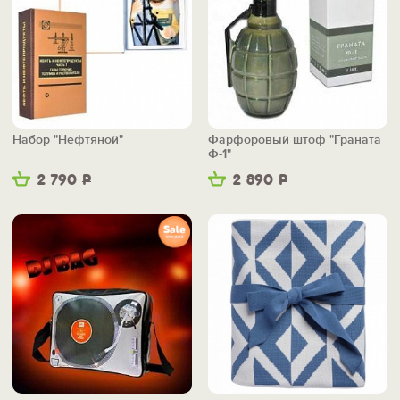
Набор "Нефтяной"
Фарфоровый штоф "Граната
Ф-1"
2 790
Р
2 890
Р