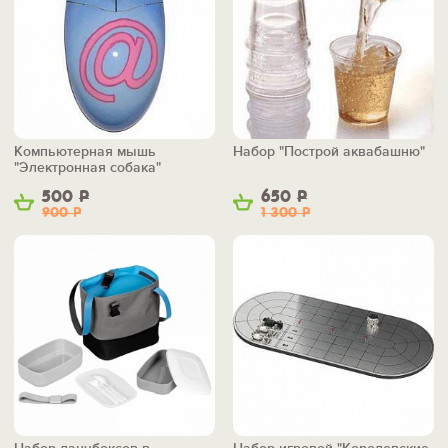
Компьютерная мышь
Набор "Построй аквабашню"
"Электронная собака"
500
Р
650
Р
900
Р
1 300
Р