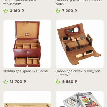
Набор ланчбоксов в
Набор игровой "Королевские
термосумке
гонки"
3 160
Р
7 200
Р
Футляр для хранения часов
Набор для обуви "Сундучок
чистоты"
15 700
Р
6 560
Р