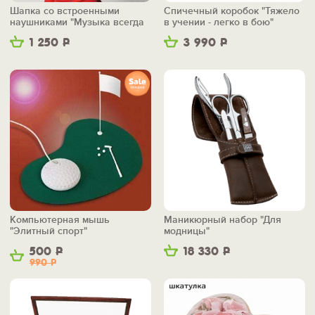
Шапка со встроенными
Спичечный коробок "Тяжело
наушниками "Музыка всегда
в учении - легко в бою"
со мной"
1 250
Р
3 990
Р
Компьютерная мышь
Маникюрный набор "Для
"Элитный спорт"
модницы"
500
Р
18 330
Р
990
Р