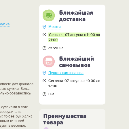
Ближайшая
доставка
купка
Москва
Сегодня, 07 августа с 11:00 до
21:00
от 590
Р
Ближайший
самовывоз
Пункты самовывоза
Сегодня, 07 августа с 10:00 до
новости для фанатов
17:00
вые кулаки. Ведь,
дельно обзавестись
0
Р
 кулаками в этих
 соорудить из
Преимущества
, то без рук Халка
анным титаном!
товара
вуют в веселье.