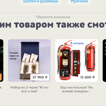
Шапки и рукавицы
Мужчине
Обратите внимание
тим товаром также смо
27 900
Р
13 600
Р
к
Набор из 2 чарок "И это
Бар настольный "На
всё о нем"
всякий пожарный"