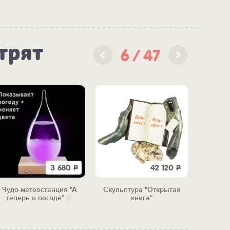
трят
6
47
3 680
Р
42 120
Р
Чудо-метеостанция "А
Скульптура "Открытая
Тарелк
теперь о погоде" (с
книга"
"Бу
подсветкой)