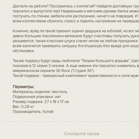
Достали на работе? Поссорились с коллегой? Найдите достойную гру
перчатки и выпустите пар! Надежными и мягкими руками Халка мож
постучать по стенам, мебели или расписанию, ничего не повредив. И
всем коллективом сбросить стресс и поднять настроение на перерыв
Конечно, вряд ли такой презент оценит дедушка на юбилей, но вот м
давно большие поклонники великана будут счастливы получить руки 
разумеется, такая классная штука станет хитом на любом празднике
всем захочется примерить силушку богатырскую без вреда для ок
обстановки.
Также подарку будут рады любители "Теории большого взрыва". Ше
похожие в 12 серии 3 сезона. А еще именно эти перчатки снимались 
американском сериале 30 Rock ("Студия 30").
Такой подарок - прекрасный комплимент мужественности и силе муж
Параметры:
Материалы изделия: текстиль
Подарочная упаковка: нет
Размер подарка: 27 х 18 х 17 см
Вес: 0.28 кг
Производитель: Китай
Смотрите также