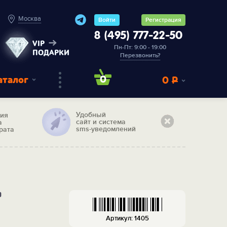
Москва
Войти
Регистрация
8 (495) 777-22-50
VIP
Пн-Пт: 9:00 - 19:00
ПОДАРКИ
Перезвонить?
аталог
0
0
Р
Удобный
тия
сайт и система
а
sms-уведомлений
рата
"
Артикул: 1405