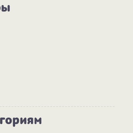
ры
егориям