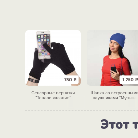
750
Р
1 250
Р
Сенсорные перчатки
Шапка со встроенным
"Теплое касание"
наушниками "Музыка
всегда со мной"
Этот 