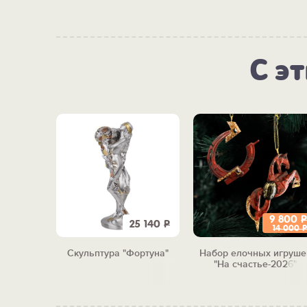
С э
9 800
Р
600
Р
25 140
Р
14 000
Р
 денег
Скульптура "Фортуна"
Набор елочных игруше
ка"
"На счастье-2026"