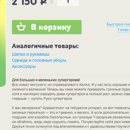
x
2 150
P
Быстрая по
В корзину
1 клик
Аналогичные товары:
Шапки и рукавицы
Одежда и головные уборы
Аксессуары
Для больших и маленьких супергероев!
Все знают могучего, но справедливого Халка. И у нас есть хорошие 
зеленого великана! Теперь вы сами можете примерить грозные пудо
хотя и накладно заводить дома супергероя в полный рост, можно от
главным — купить Руки супергероя.
У вас вечеринка? Армрестлинг на табуретке устарел, но вот помахать
зеленых перчатках — это и гуманно, и весело. А если дополнительно
подушек или коробок безопасные, но грозные "городские развалины"
не обойтись, ведь надо крушить-ломать. Почувствуйте себя разгнев
Друзья точно останутся под впечатлением и с удовольствием поучаст