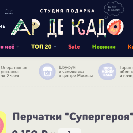
Еще
СТУДИЯ ПОДАРКА
ИЕ
я неё
ТОП 20
Sale
Новинки
К
Шоу-рум
Оперативная
Гаран
и самовывоз
доставка
обмен
в центре Москвы
за 2 часа
и возв
Перчатки "Супергероя