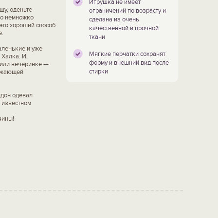
Игрушка не имеет
шу, оденьте
ограничений по возрасту и
но немножко
сделана из очень
 это хороший способ
качественной и прочной
е.
ткани
аленькие и уже
Мягкие перчатки сохранят
Халка. И,
форму и внешний вид после
 или вечеринке —
стирки
ружающей
лдон одевал
в известном
чины!