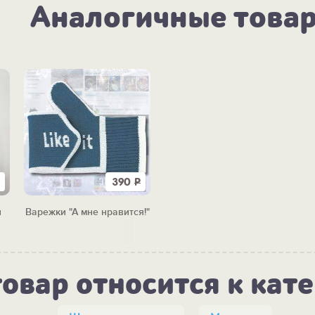
Аналогичные това
390
Р
и
Варежки "А мне нравится!"
товар относится к кат