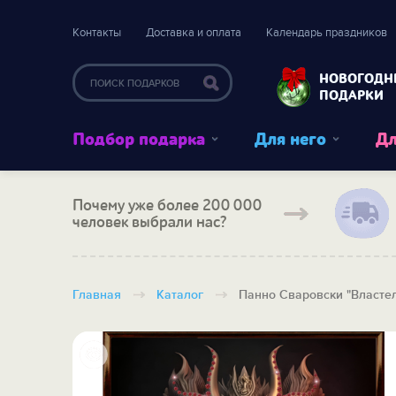
Контакты
Доставка и оплата
Календарь праздников
НОВОГОДН
ПОДАРКИ
Подбор подарка
Для него
Дл
Почему уже более 200 000
человек выбрали нас?
Главная
Каталог
Панно Сваровски "Власте