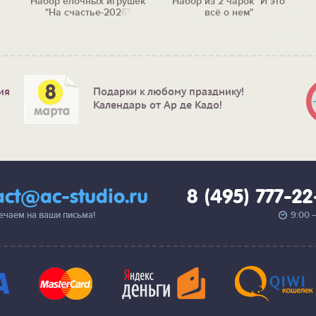
Набор елочных игрушек
Набор из 2 чарок "И это
"На счастье-2026"
всё о нем"
ия
Подарки к любому празднику!
Календарь от Ар де Кадо!
act@ac-studio.ru
8 (495) 777-2
вечаем на ваши письма!
9:00 