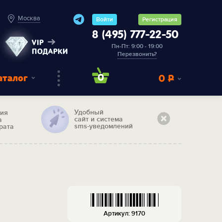
Москва
Войти
Регистрация
8 (495) 777-22-50
VIP
Пн-Пт: 9:00 - 19:00
ПОДАРКИ
Перезвонить?
аталог
0
0
Р
Удобный
тия
сайт и система
а
sms-уведомлений
рата
Артикул: 9170