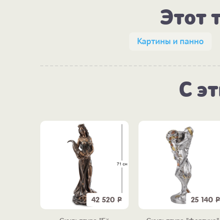
Этот 
Картины и панно
С э
3 790
Р
42 520
Р
25 140
Р