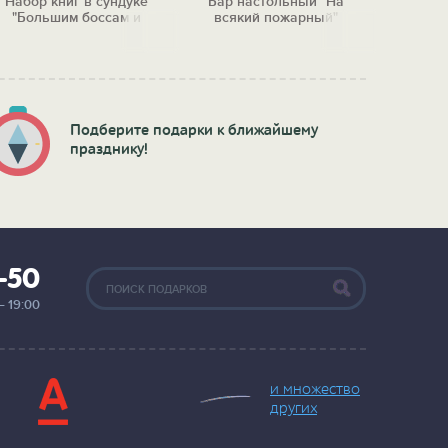
Набор книг в сундуке
Бар настольный "На
Полоч
"Большим боссам и
всякий пожарный"
"Рай
маленьким"
Подберите подарки к ближайшему
празднику!
2-50
— 19:00
и множество
других