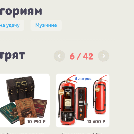
егориям
на удачу
Мужчине
трят
6
42
10 990
Р
13 600
Р