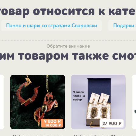
товар относится к кат
Панно и шары со стразами Сваровски
Подарки 
Обратите внимание
тим товаром также смо
9 800
Р
27 900
Р
14 000
Р