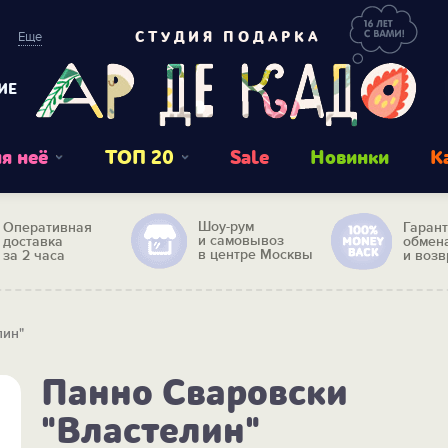
Еще
СТУДИЯ ПОДАРКА
ИЕ
я неё
ТОП 20
Sale
Новинки
К
Шоу-рум
Оперативная
Гаран
и самовывоз
доставка
обмен
в центре Москвы
за 2 часа
и возв
лин"
Панно Сваровски
"Властелин"