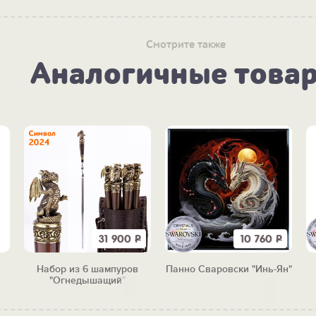
Смотрите также
Аналогичные това
31 900
Р
10 760
Р
Набор из 6 шампуров
Панно Сваровски "Инь-Ян"
"Огнедышащий"