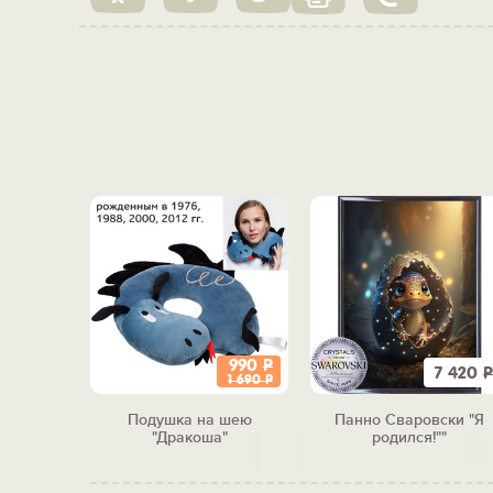
990
Р
3 900
Р
7 420
Р
1 690
Р
 чарок
Подушка на шею
Панно Сваровски "Я
 трио"
"Дракоша"
родился!""