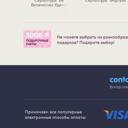
витация"
Скульптура "Её
Скульптура "Фортуна"
Величество Удача"
Не можете выбрать из разнообраз
подарков? Подарите выбор!
cont
Всегда от
Принимаем все популярные
электронные способы оплаты: