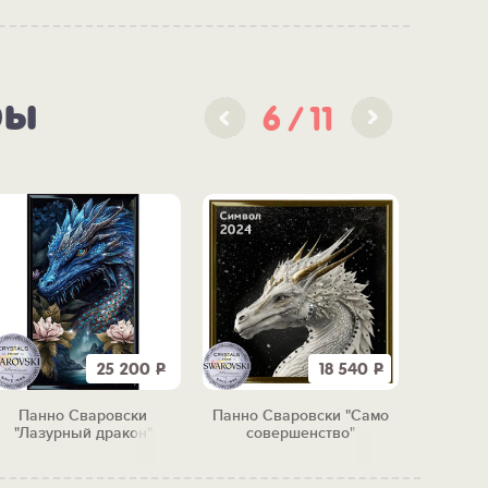
ры
6
11
25 200
Р
18 540
Р
Панно Сваровски
Панно Сваровски "Само
Панно С
"Лазурный дракон"
совершенство"
рожд