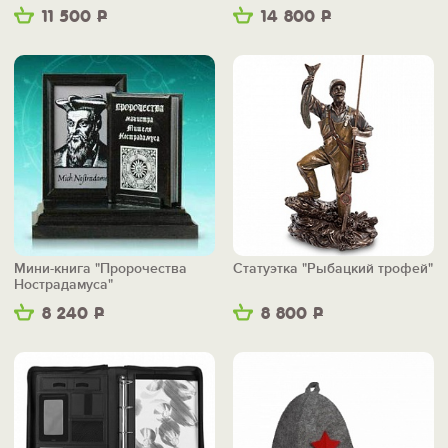
11 500
Р
14 800
Р
Мини-книга "Пророчества
Статуэтка "Рыбацкий трофей"
Нострадамуса"
8 240
Р
8 800
Р