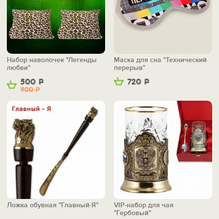
Набор наволочек "Легенды
Маска для сна "Технический
любви"
перерыв"
500
Р
720
Р
900
Р
Ложка обувная "Главный-Я"
VIP-набор для чая
"Гербовый"