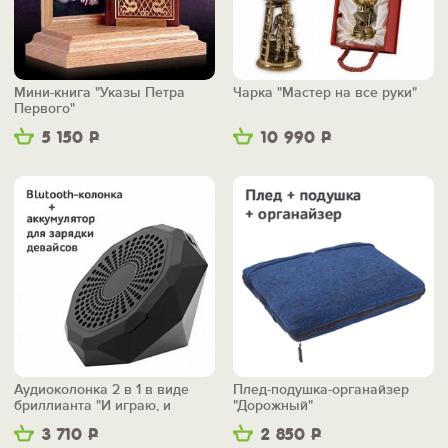
Мини-книга "Указы Петра
Чарка "Мастер на все руки"
Первого"
5 150
Р
10 990
Р
Аудиоколонка 2 в 1 в виде
Плед-подушка-органайзер
бриллианта "И играю, и
"Дорожный"
заряжаю"
3 710
Р
2 850
Р