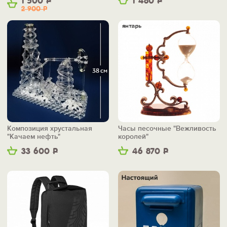
1 500
Р
1 480
Р
2 900
Р
Композиция хрустальная
Часы песочные "Вежливость
"Качаем нефть"
королей"
33 600
Р
46 870
Р