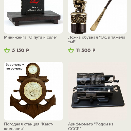
Мини-книга "О пути и силе"
Ложка обувная "Ох, и тяжела
ты!"
5 150
Р
11 500
Р
Погодная станция "Кают-
Арифмометр "Родом из
компания"
СССР"