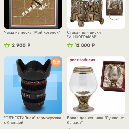
Часы из песка "Мой котенок"
Стакан для виски
"ИН100ГРАММ"
2 900
Р
12 800
Р
"ОБЪЕКТИВная" термокружка
Бокал для коньяка "Лучше не
с блендой
бывает"