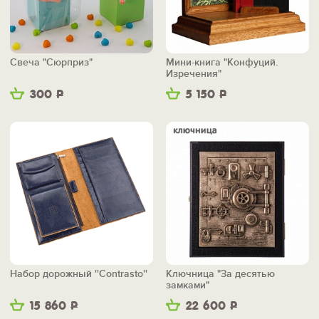
Свеча "Сюрприз"
Мини-книга "Конфуций.
Изречения"
300
Р
5 150
Р
Набор дорожный ''Contrasto''
Ключница "За десятью
замками"
15 860
Р
22 600
Р