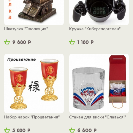
Шкатулка "Эволюция"
Кружка "Киберспортсмен"
9 680
Р
1 180
Р
Набор чарок "Процветания"
Стакан для виски "Славься!"
5 820
Р
6 600
Р