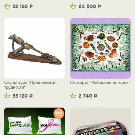
22 180
Р
64 500
Р
Скульптура "Превозмогая
Скатерть "Рыбацкие истории"
трудности"
55 120
Р
2 740
Р