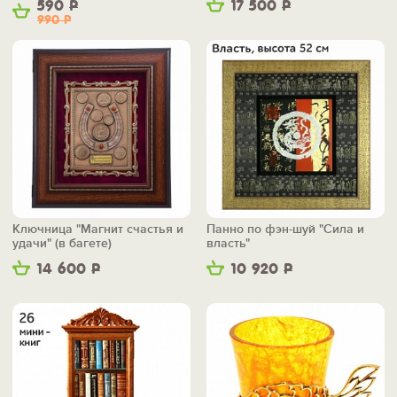
590
Р
17 500
Р
990
Р
Ключница "Магнит счастья и
Панно по фэн-шуй "Сила и
удачи" (в багете)
власть"
14 600
Р
10 920
Р