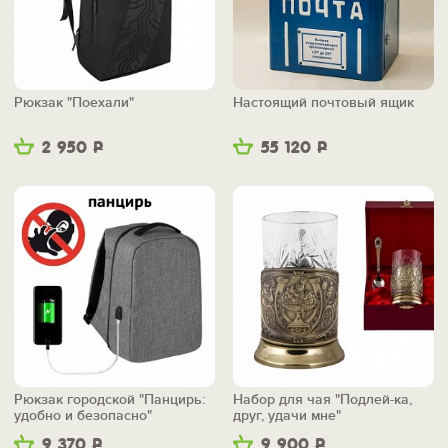
Рюкзак "Поехали"
Настоящий почтовый ящик
2 950
Р
55 120
Р
Рюкзак городской "Панцирь:
Набор для чая "Подлей-ка,
удобно и безопасно"
друг, удачи мне"
9 370
Р
9 900
Р