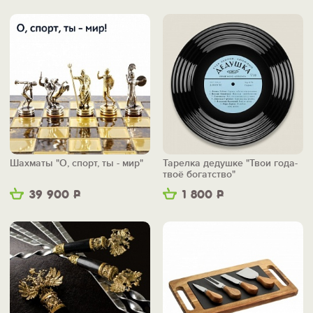
Шахматы "О, спорт, ты - мир"
Тарелка дедушке "Твои года-
твоё богатство"
39 900
Р
1 800
Р