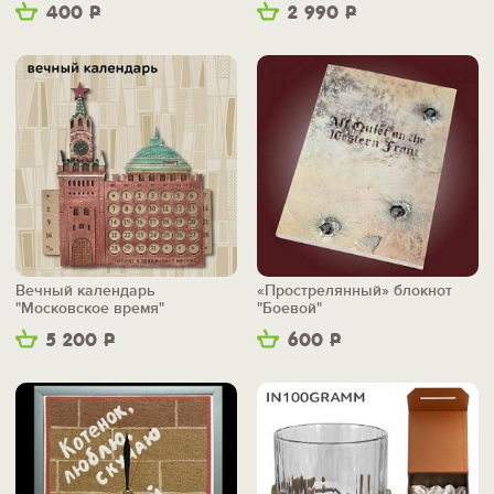
400
Р
2 990
Р
Вечный календарь
«Прострелянный» блокнот
"Московское время"
"Боевой"
5 200
Р
600
Р