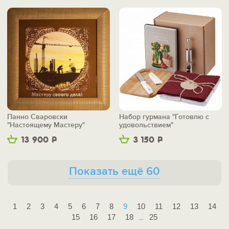
Панно Сваровски
Набор гурмана "Готовлю с
"Настоящему Мастеру"
удовольствием"
13 900
Р
3 150
Р
Показать ещё 60
1
2
3
4
5
6
7
8
9
10
11
12
13
14
15
16
17
18
25
...