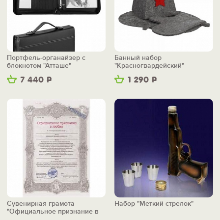
Портфель-органайзер с
Банный набор
блокнотом "Атташе"
"Красногвардейский"
7 440
Р
1 290
Р
Сувенирная грамота
Набор "Меткий стрелок"
"Официальное признание в
любви"