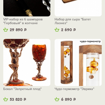
VIP-набор из 6 шампуров
Набор для сыра "Багет
"Гербовый" в колчане
Лаонез"
29 890
Р
2 690
Р
Бокал "Запретный плод"
Чудо-термометр "Эврика"
53 820
Р
6 890
Р