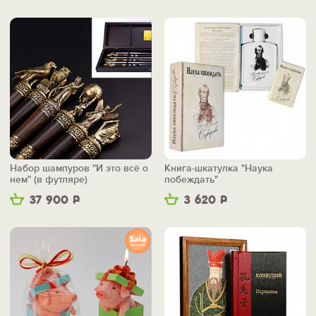
Набор шампуров "И это всё о
Книга-шкатулка "Наука
нем" (в футляре)
побеждать"
37 900
Р
3 620
Р