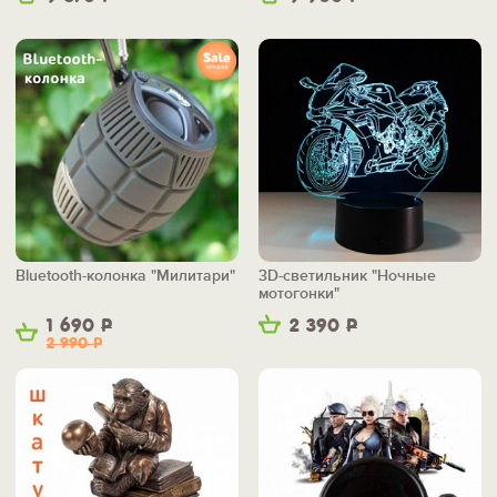
Bluetooth-колонка "Милитари"
3D-светильник "Ночные
мотогонки"
1 690
Р
2 390
Р
2 990
Р