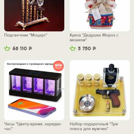
Подсвечник "Моцарт"
Кукла "Дедушка Мороз с
мешком"
68 110
Р
5 750
Р
Часы "Цвету-время, зарядке-
Набор подарочный "Три
час"
плюса для мужчин"