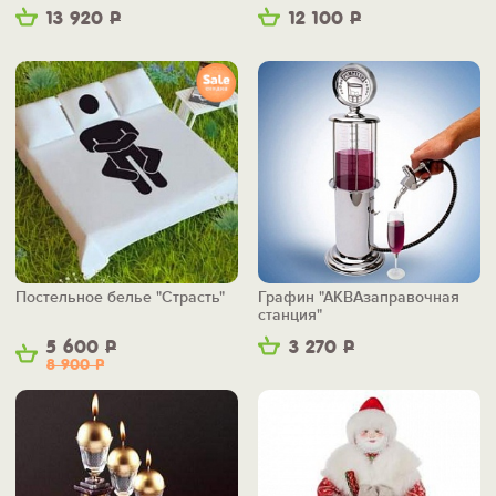
13 920
Р
12 100
Р
Постельное белье "Страсть"
Графин "АКВАзаправочная
станция"
5 600
Р
3 270
Р
8 900
Р