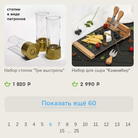
Набор стопок "Три выстрела"
Набор для сыра "Камамбер"
1 820
Р
2 990
Р
Показать ещё 60
1
2
3
4
5
6
7
8
9
10
11
12
13
14
15
25
...