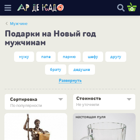
0
Мужчине
Подарки на Новый год
мужчинам
мужу
папе
парню
шефу
другу
брату
дедушке
Развернуть
Стоимость
Сортировка
Не уточнили
По популярности