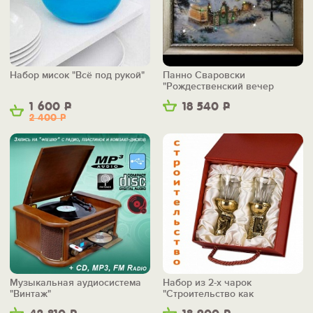
Набор мисок "Всё под рукой"
Панно Сваровски
"Рождественский вечер
желаний"
1 600
Р
18 540
Р
2 400
Р
Музыкальная аудиосистема
Набор из 2-х чарок
"Винтаж"
"Строительство как
искусство"