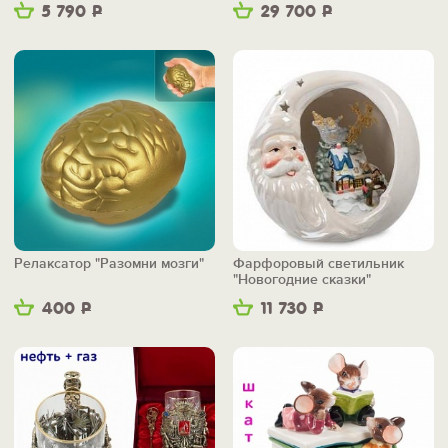
5 790
Р
29 700
Р
Релаксатор "Разомни мозги"
Фарфоровый светильник
"Новогодние сказки"
400
Р
11 730
Р