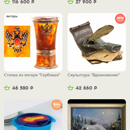
116 600
Р
27 900
Р
Стопка из янтаря "Гербовая"
Скульптура "Вдохновение"
46 580
Р
42 660
Р