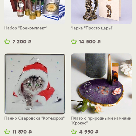
Набор "Боекомплект"
Чарка "Просто царь!"
7 200
Р
14 500
Р
Панно Сваровски "Кот-мороз"
Плато с природными камнями
"Крокус"
11 870
Р
4 950
Р