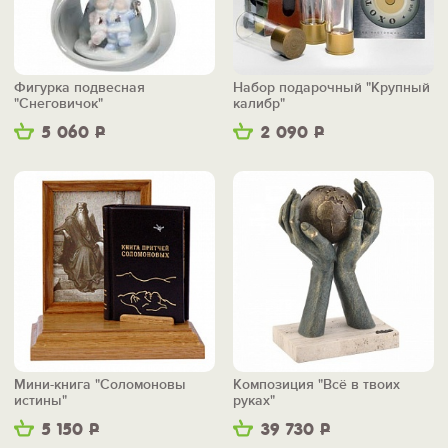
Фигурка подвесная
Набор подарочный "Крупный
"Снеговичок"
калибр"
5 060
Р
2 090
Р
Мини-книга "Соломоновы
Композиция "Всё в твоих
истины"
руках"
5 150
Р
39 730
Р