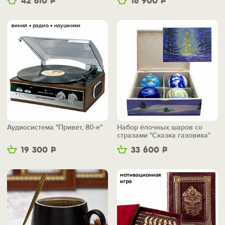
42 810
Р
18 900
Р
Аудиосистема "Привет, 80-е"
Набор ёлочных шаров со
стразами "Сказка газовика"
19 300
Р
33 600
Р