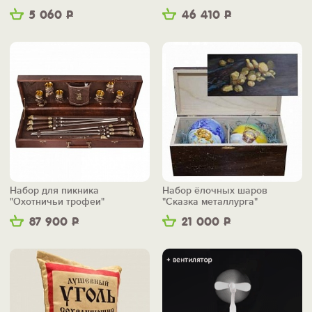
5 060
Р
46 410
Р
Набор для пикника
Набор ёлочных шаров
"Охотничьи трофеи"
"Сказка металлурга"
87 900
Р
21 000
Р