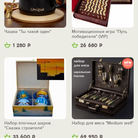
Чашка "Ты такой один"
Мотивационная игра "Путь
победителя" (VIP)
1 280
Р
26 680
Р
Набор ёлочных шаров
Набор для мяса "Medium well"
"Сказка строителя"
33 600
Р
69 950
Р