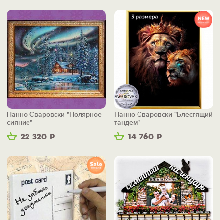
Панно Сваровски "Полярное
Панно Сваровски "Блестящий
сияние"
тандем"
22 320
Р
14 760
Р