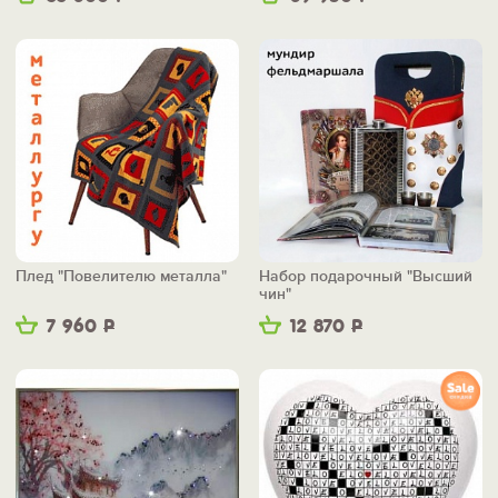
Плед "Повелителю металла"
Набор подарочный "Высший
чин"
7 960
Р
12 870
Р