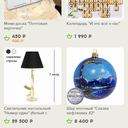
Мемо-доска "Почтовая
Календарь "И это всё о нас"
карточка"
450
Р
1 990
Р
900
Р
Светильник настольный
Шар елочный "Сказка
"Номер один" (белый с
нефтяника #2"
золотом)
59 500
Р
8 400
Р