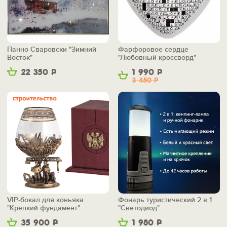
Панно Сваровски "Зимний
Фарфоровое сердце
Восток"
"Любовный кроссворд"
22 350
Р
1 990
Р
3 450
Р
VIP-бокал для коньяка
Фонарь туристический 2 в 1
"Крепкий фундамент"
"Светодиод"
35 900
Р
1 980
Р